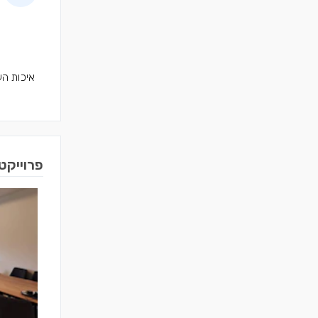
איכות הע
פרוייקט