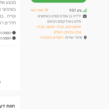
מבצע את 
בשיפוצי 
19 חוות דעת
ציון:
9.51
וטייח , ב
ידידיה בן עמרם מופיע בשיפוצים
פלוס באינדקסים הבאים:
חדרים רט
שיפוצניקים
,
קבלני איטום
,
קבלני
גבס
,
צבעים
,
רצפים
.
הסמכה:
איזורי שירות:
ירושלים והסביבה
הסמכה:
ש
חוות דע