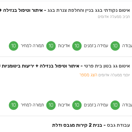
איטום נקודתי בגג בניין והחלפת צנרת בגג
- איתור וטיפול בנזילה
חביב ממעלה אדומים
בודה
10
עמידה בזמנים
10
אדיבות
10
תמורה למחיר
10
איטום גג בטון בית פרטי
- איתור וטיפול בנזילה + יריעות ביטומניות 60 מטר
הצג מספר
יוסף ממעלה אדומים
בודה
10
עמידה בזמנים
10
אדיבות
10
תמורה למחיר
10
עבודת גבס
- בנית 2 קירות מגבס ודלת