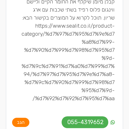
קבלן מיומן שיקלף את החומר הקיים וליישם
ווינגום פלוס רפיד בשתי שכבות עם ארג
שריון. תוכל לקרוא על המוצרים בקישור הבא:
https://www.sealit.co.il/product-
category/%d7%97%d7%95%d7%9e%d7
%a8%d7%99-
%d7%90%d7%99%d7%98%d7%95%d7
%9d-
%d7%9c%d7%91%d7%a0%d7%99%d7%
94/%d7%97%d7%95%d7%9e%d7%a8-
%d7%9c%d7%90%d7%99%d7%98%d7
%95%d7%9d-
%d7%92%d7%92%d7%95%d7%aa/
055-4319652
הגב