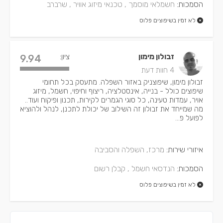
הסמכות:
חשמלאי מוסמך ,
טכנאי מיזוג אוויר ,
שרברב
לא זמין בשיפוצים פלוס
זבולון מימון
ציון:
9.94
4 חוות דעת
זבולון מימון, שיפוצניק באזור השפלה. מתעסק בכל תחומי
שיפוצים כולל - בנייה, אינסטלציה, ריצוף וחיפוי, חשמל, מיזוג
אויר, עמדות טעינה, כל סוגי הגמרים לקירות, תכנון ופיקוח ועוד..
מה שמייחד את זבולון זה השילוב של יכולת לתכנן, לנהל ולהוציא
לפועל פ...
איזורי שירות:
מרכז, השפלה והסביבה
הסמכות:
הנדסאי חשמל ,
קבלן רשום
לא זמין בשיפוצים פלוס