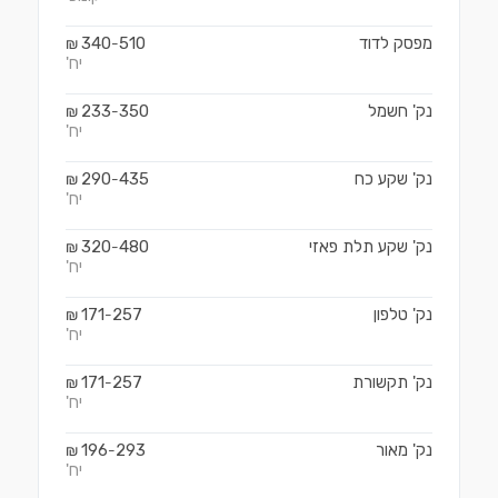
מפסק לדוד
510
340
₪
-
יח'
נק' חשמל
350
233
₪
-
יח'
נק' שקע כח
435
290
₪
-
יח'
נק' שקע תלת פאזי
480
320
₪
-
יח'
נק' טלפון
257
171
₪
-
יח'
נק' תקשורת
257
171
₪
-
יח'
נק' מאור
293
196
₪
-
יח'