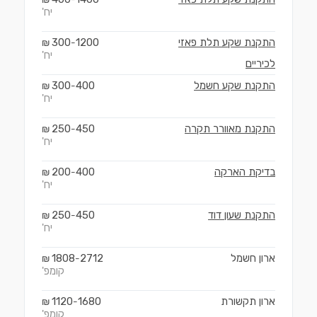
יח'
התקנת שקע תלת פאזי
1200
300
₪
-
יח'
לכיריים
התקנת שקע חשמל
400
300
₪
-
יח'
התקנת מאוורר תקרה
450
250
₪
-
יח'
בדיקת הארקה
400
200
₪
-
יח'
התקנת שעון דוד
450
250
₪
-
יח'
ארון חשמל
2712
1808
₪
-
קומפ'
ארון תקשורת
1680
1120
₪
-
קומפ'