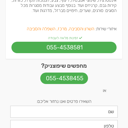
אינסטלציה, שיפוצי אמבטיה, ריצוף, צבע, הנמכות תקרה, כוורות,
קירות גבס, קרניזים ועוד. בנוסף מבצע עבודות מסגרות מכל
הסוגים: סורגים, שערים, חיפויים מברזל, מדרגות ועוד.
איזורי שירות:
השרון והסביבה, מרכז, השפלה והסביבה
זמינות מלאה לעבודה
055-4538581
מחפשים שיפוצניק?
055-4538455
או
השאירו פרטים ואנו נחזור אליכם: