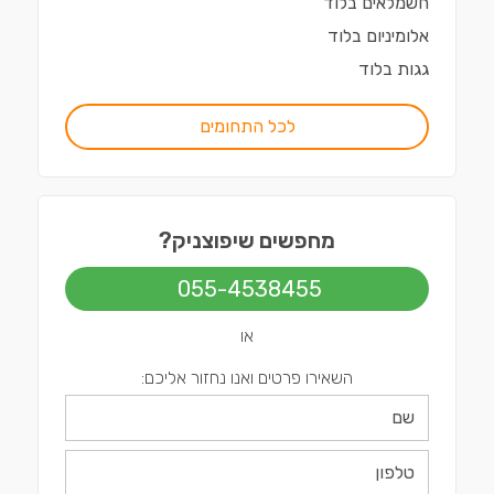
חשמלאים
ב
לוד
אלומיניום
ב
לוד
גגות
ב
לוד
לכל התחומים
מחפשים שיפוצניק?
055-4538455
או
השאירו פרטים ואנו נחזור אליכם: