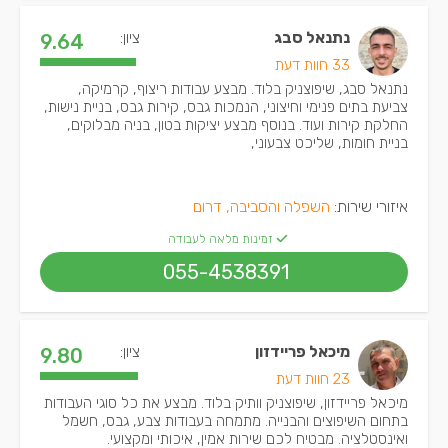
נתנאל סבג
ציון:
9.64
33 חוות דעת
נתנאל סבג, שיפוצניק בלוד. מבצע עבודות ריצוף, קרמיקה,
צביעת בתים פנימי וחיצוני, הנמכות גבס, קירות גבס, בניית נישות,
החלקת קירות ועוד. בנוסף מבצע יציקות בטון, בניה מבלוקים,
בניית חומות, שליכט צבעוני,
איזורי שירות:
השפלה והסביבה, דרום
זמינות מלאה לעבודה
055-4538391
מיכאל פריידזון
ציון:
9.80
23 חוות דעת
מיכאל פריידזון, שיפוצניק וותיק בלוד. מבצע את כל סוגי העבודות
בתחום השיפוצים והבנייה. מתמחה בעבודות צבע, גבס, חשמל
ואינסטלציה. מבטיח לכם שירות אמין, איכותי ומקצועי.