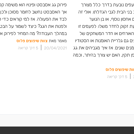
פים נובעת בדרך כלל מצורך
פירוק גג אסבסט ופינויו הוא משימה קל
ני הבית לגבי הגדלתו. אולי זה
אך האסבסט נחשב לחומר מסוכן ולכן א
אחסון נוסף, או בן הנוער
לבד את הפעולה. אז למי קוראים כדי 
 זקוק לחדר משלו. לפעמים זו
ולפנות את הגג? כיצד לשמור על הבטי
האורחים או חדר המשחקים של
במהלך העבודה? מה המחיר לפירוק 
ם גם גלריית האומנות או הסטודיו
מאמר מאת
צוות שיפוצים פלוס
מנים שונים. אז איך מגביהים את גג
|
20/04/2021
5
דק' קריאה
 תקין, האם יש צורך בהיתר, וכמה
ות שיפוצים פלוס
|
5
דק' קריאה