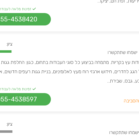
עות, זפת חם, יציקו...
זמינות מלאה לעבודה
055-4538420
ציון:
רו
ודות עץ בקריות. מתמחה בביצוע כל סוגי העבודות בתחום, כגון: החלפת גגות
הגג לחדרים, חידוש ארגזי רוח מעץ לאלומיניום, בניית גגות רעפים חדשים, א
ע, גבס, שבירת...
זמינות מלאה לעבודה
055-4538597
והסביבה
ציון: