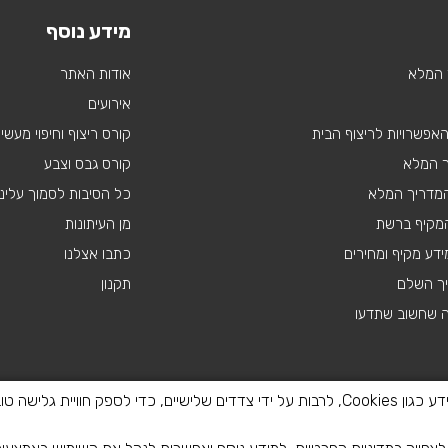
מידע נוסף
 המלא
אודות האתר
אירועים
 האפשרויות לריצוף הבית
קורס ריצוף וחיפוי מעשי
ך המלא
קורס גבס וצבע
 המדריך המלא
כל הסיבות לסמוך עלינו
מקיף ברשת
מן העיתונות
דע מקיף ומחירים
כתבו אצלנו
יך השלם
תקנון
ה שחשוב שתדעו
באתר זה נעשה שימוש בטכנולוגיות איסוף מידע כגון Cookies, לרבות על ידי צדדים שלישיים, כדי