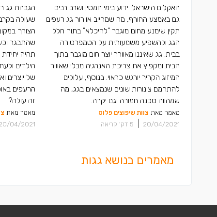
האקלים הישראלי ידוע בימי חמסין ושרב רבים
הגבהת גג רע
גם באמצע החורף, מה שמחייב אוורור גג רעפים
שעולה בקרב ב
תקין שימנע מחום מוגבר "להיכלא" בתוך חלל
הצורך במקום 
הגג ולהשפיע משמעותית על הטמפרטורה
שהתבגר וכעת
בבית. גג שאיננו מאוורר יוצר חום מוגבר בתוך
תהיה יחידת 
הבית ומקפיץ את צריכת האנרגיה מבלי שאוויר
הילדים ולעתי
המיזוג הקריר יורגש כראוי. בנוסף, עלולים
של יוצרים וא
להתחמם צינורות שונים שנמצאים בגג, מה
הרעפים באופן
שמהווה סכנה חמורה וגם יקרה.
זה עולה?
מאמר מאת
צוות שיפוצים פלוס
מאמר מאת
צו
|
20/04/2021
5
דק' קריאה
20/04/2021
מאמרים בנושא גגות