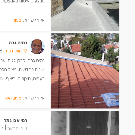
מבצעים איטום באמצעות ירי
איזורי שירות:
צפון
נסים גרה
|
12 חוות דעת
6 ישמחו שתתקש
נסים גרה, קבלן גגות ועב
ישנים לחדשים, ניצול חלל 
רעפים, תיקונים, ריצוף, צב
איזורי שירות:
צפון, השרון 
רמי אבו נמר
|
4 חוות דעת
4 ישמחו שתתקשרו