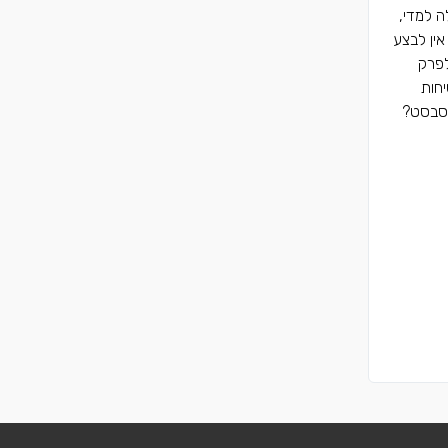
ה למדי,
ין לבצע
לפרק
חות
אסבסט?