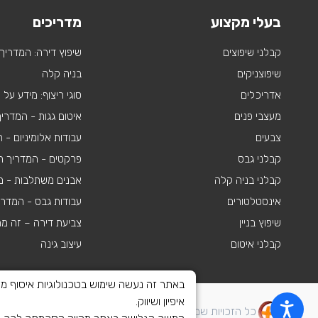
בעלי מקצוע
מדריכים
קבלני שיפוצים
שיפוץ דירה: המדריך
שיפוצניקים
בניה קלה
אדריכלים
סוגי ריצוף: מידע על
מעצבי פנים
איטום גגות - המדרי
צבעים
עבודות אלומיניום -
קבלני גבס
פרקטים - המדריך ה
קבלני בניה קלה
אבנים משתלבות - מי
אינסטלטורים
עבודות גבס - המדר
שיפוץ בניין
צביעת דירה – זה מ
קבלני איטום
עיצוב גינה
איפיון ושיווק.
כל הזכויות שמורות לשיפוצים פלוס 2010-2026