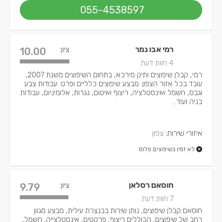
055-4538597
רמי אבו נמר
ציון:
10.00
4 חוות דעת
רמי, קבלן שיפוצים ותיק מירכא, בתחום השיפוצים משנת 2007,
עובד בכל אזור הצפון. מבצע שיפוצים כלליים ופרט: עבודות צבע
וגבס, חשמל ואינסטלציה, ריצוף ואיטום, נגרות, אלומיניום, עבודות
בניה ועוד..
איזורי שירות:
צפון
לא זמין בשיפוצים פלוס
חוסאם רסלאן
ציון:
9.79
7 חוות דעת
חוסאם קבלן שיפוצים, נותן שירות בבנצרת עילית, מבצע מגוון
רחב של שיפוצים, הכוללים ריצוף, פרקטים, אינסטלצייה, חשמל,