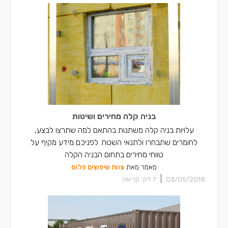
קבלני בניה קלה בבית שאן
קבלני בניה קלה בנצרת
קבלני בניה קלה בקריית חיים
קבלני בניה קלה בשפרעם
קבלני בניה קלה בסח'נין
קבלני בניה קלה בדאלית אל-כרמל
בניה קלה מחירים ושיטות
קבלני בניה קלה בכאבול
עלויות בניה קלה משתנות בהתאם למה שתרצו לבצע,
לחומרים שתבחרו ולתנאי השטח. לפניכם מידע מקיף על
קבלני בניה קלה באעבלין
טווחי מחירים בתחום הבניה הקלה
מאמר מאת
צוות שיפוצים פלוס
קבלני בניה קלה ברכסים
|
03/05/2018
7
דק' קריאה
קבלני בניה קלה בכפר יאסיף
קבלני בניה קלה בחצור הגלילית