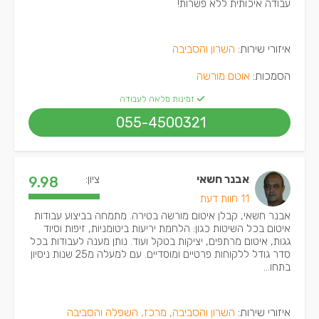
עבודה איכותית ללא פשרות!
איזורי שירות:
השרון והסביבה
הסמכות:
אוטם מורשה
זמינות מלאה לעבודה
055-4500321
אבנר חשאי
ציון:
9.98
11 חוות דעת
אבנר חשאי, קבלן איטום מורשה בטירה. מתמחה בביצוע עבודות
איטום בכל השיטות כגון: הלחמת יריעות ביטומניות, זיפות וסיוד
גגות, איטום מרתפים, יציקות בטקל ועוד. נותן מענה לעבודות בכל
סדר גודל ללקוחות פרטיים ומוסדיים. עם למעלה מ25 שנות ניסיון
בתחו...
איזורי שירות:
השרון והסביבה, מרכז, השפלה והסביבה