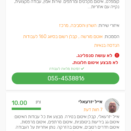
קומפלט, איטום מקלטים ומרתפים. שירות אמין, עבודה מקצועית,
נקייה עם אחריות....
איזורי שירות:
השרון והסביבה, מרכז
הסמכות:
אוטם מורשה ,
קבלן רשום בסיווג 160 לעבודות
הנדסה בנאיות
לא עושה סנפלינג.
 לא מבצע איטום חלונות.
זמינות מלאה לעבודה
055-4538816
אייל יזרעאלי
ציון:
10.00
7 חוות דעת
אייל יזרעאלי, קבלן איטום בטירה. מבצע את כל עבודות האיטום:
איטום גג ביריעות ביטומניות, איטום מרתפים, איטום מרפסות,
איטום חדרים רטובים, איטום בהזרקה. נותן אחריות על העבודה.