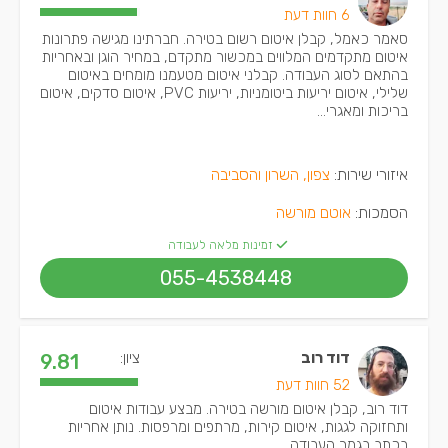
6 חוות דעת
סאמר כאמל, קבלן איטום רשום בטירה. חברתינו מגישה פתרונות
איטום מתקדמים המלווים במכשור מתקדם, במחיר הוגן ובאחריות
בהתאם לסוג העבודה. קבלני איטום מטעמנו מומחים באיטום
שלילי, איטום יריעות ביטומניות, יריעות PVC, איטום סדקים, איטום
בריכות ומאגרי...
איזורי שירות:
צפון, השרון והסביבה
הסמכות:
אוטם מורשה
זמינות מלאה לעבודה
055-4538448
דוד רוב
ציון:
9.81
52 חוות דעת
דוד רוב, קבלן איטום מורשה בטירה. מבצע עבודות איטום
ותחזוקה לגגות, איטום קירות, מרתפים ומרפסות. נותן אחריות
בכתב בגמר העבודה.