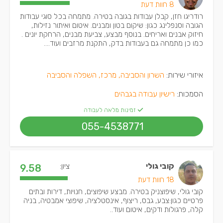
8 חוות דעת
רודריגו חזן, קבלן עבודות בגובה בטירה. מתמחה בכל סוגי עבודות
הגובה וסנפלינג כגון: שיקום בטון ומבנים. איטום ואיתור נזילות,
חיזוק אבנים ואריחים. בנוסף מבצע, צביעת מבנים, הרחקת יונים .
כמו כן מתמחה גם בעבודות בדק, התקנת מרזבים ועוד....
איזורי שירות:
השרון והסביבה, מרכז, השפלה והסביבה
הסמכות:
רישיון עבודה בגבהים
זמינות מלאה לעבודה
055-4538771
קובי גולי
ציון:
9.58
18 חוות דעת
קובי גולי, שיפוצניק בטירה. מבצע שיפוצים, חנויות, דירות ובתים
פרטיים כגון:צבע, גבס, ריצוף, אינסטלציה, שיפוצי אמבטיה, בניה
קלה, פרגולות ודקים, איטום ועוד..