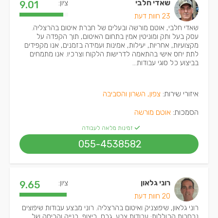
שאדי חלבי
ציון:
9.01
23 חוות דעת
שאדי חלבי, אוטם מורשה ובעלים של חברת איטום בהרצליה.
עסק בעל ותק ומוניטין אמין בתחום האיטום, תוך הקפדה על
מקצועיות, אחריות, יעילות, אמינות ועמידה בזמנים, אנו מקפידים
לתת יחס אישי בהתאמה לדרישות הלקוח וצרכיו. אנו מתמחים
בביצוע כל סוגי עבודות...
איזורי שירות:
צפון, השרון והסביבה
הסמכות:
אוטם מורשה
זמינות מלאה לעבודה
055-4538582
רוני גלאון
ציון:
9.65
20 חוות דעת
רוני גלאון, שיפוצניק ואיטום בהרצליה. רוני מבצע עבודות שיפוצים
נרחבות הכוללות: עבודות צבע, גבס, ריצוף, בנייה והריסה של