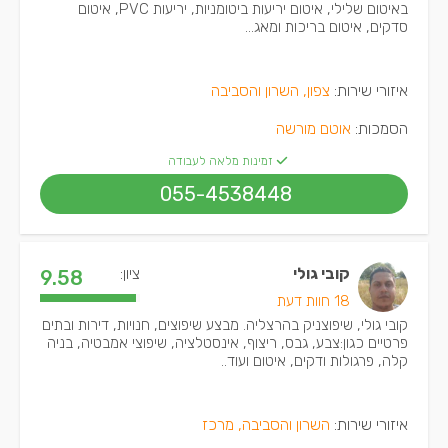
באיטום שלילי, איטום יריעות ביטומניות, יריעות PVC, איטום
סדקים, איטום בריכות ומאג...
איזורי שירות:
צפון, השרון והסביבה
הסמכות:
אוטם מורשה
זמינות מלאה לעבודה
055-4538448
קובי גולי
ציון:
9.58
18 חוות דעת
קובי גולי, שיפוצניק בהרצליה. מבצע שיפוצים, חנויות, דירות ובתים
פרטיים כגון:צבע, גבס, ריצוף, אינסטלציה, שיפוצי אמבטיה, בניה
קלה, פרגולות ודקים, איטום ועוד..
איזורי שירות:
השרון והסביבה, מרכז