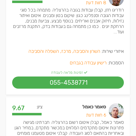
8 חוות דעת
רודריגו חזן, קבלן עבודות בגובה בהרצליה. מתמחה בכל סוגי
עבודות הגובה וסנפלינג כגון: שיקום בטון ומבנים. איטום ואיתור
נזילות, חיזוק אבנים ואריחים. בנוסף מבצע, צביעת מבנים,
הרחקת יונים . כמו כן מתמחה גם בעבודות בדק, התקנת מרזבים
ועוד....
איזורי שירות:
השרון והסביבה, מרכז, השפלה והסביבה
הסמכות:
רישיון עבודה בגבהים
זמינות מלאה לעבודה
055-4538771
סאמר כאמל
ציון:
9.67
6 חוות דעת
סאמר כאמל, קבלן איטום רשום בהרצליה. חברתינו מגישה
פתרונות איטום מתקדמים המלווים במכשור מתקדם, במחיר הוגן
ובאחריות בהתאם לסוג העבודה. קבלני איטום מטעמנו מומחים