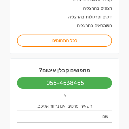
רצפים
ב
הרצליה
דקים ופרגולות
ב
הרצליה
חשמלאים
ב
הרצליה
לכל התחומים
מחפשים קבלן איטום?
055-4538455
או
השאירו פרטים ואנו נחזור אליכם: