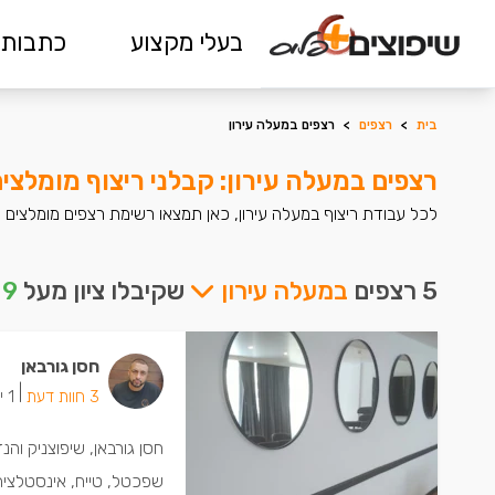
בעלי מקצוע
כתבות 
בית
>
רצפים
>
רצפים במעלה עירון
רצפים במעלה עירון: קבלני ריצוף מומלצי
לכל עבודת ריצוף במעלה עירון, כאן תמצאו רשימת רצפים מומלצים
5 רצפים
במעלה עירון
שקיבלו ציון מעל
9
חסן גורבאן
|
3 חוות דעת
1 ישמחו שתתקשרו
חסן גורבאן, שיפוצניק והנ
שפכטל, טייח, אינסטלציה 