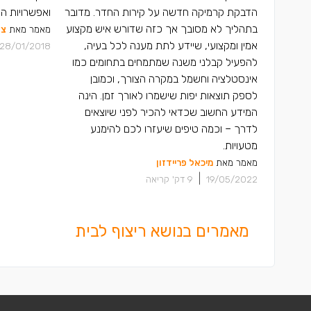
הדבקת קרמיקה חדשה על קירות החדר. מדובר
ואפשרויות הע
בתהליך לא מסובך אך כזה שדורש איש מקצוע
מאמר מאת
צו
אמין ומקצועי, שיידע לתת מענה לכל בעיה,
28/01/2018
להפעיל קבלני משנה שמתמחים בתחומים כמו
אינסטלציה וחשמל במקרה הצורך, וכמובן
לספק תוצאות יפות שישמרו לאורך זמן. הינה
המידע החשוב שכדאי להכיר לפני שיוצאים
לדרך – וכמה טיפים שיעזרו לכם להימנע
מטעויות.
מאמר מאת
מיכאל פריידזון
|
19/05/2022
9
דק' קריאה
מאמרים בנושא ריצוף לבית