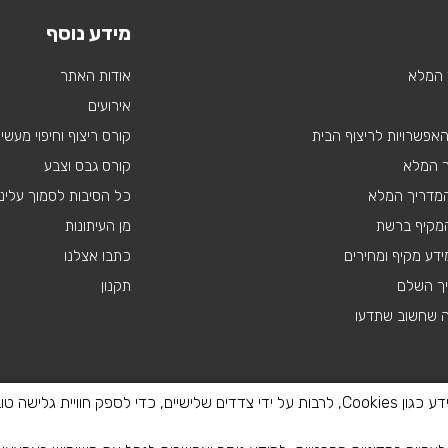
מידע נוסף
 המלא
אודות האתר
אירועים
 האפשרויות לריצוף הבית
קורס ריצוף וחיפוי מעשי
ך המלא
קורס גבס וצבע
 המדריך המלא
כל הסיבות לסמוך עלינו
מקיף ברשת
מן העיתונות
דע מקיף ומחירים
כתבו אצלנו
יך השלם
תקנון
ה שחשוב שתדעו
באתר זה נעשה שימוש בטכנולוגיות איסוף מידע כגון Cookies, לרבות על ידי צדדים שלישיים, כדי