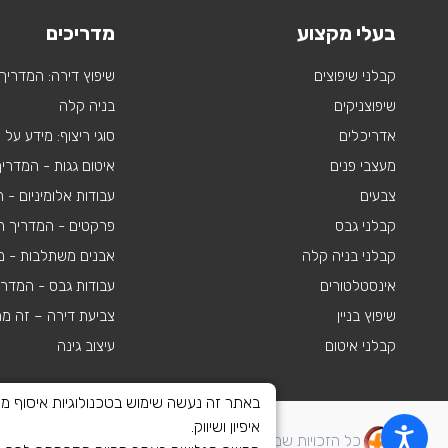
בעלי מקצוע
מדריכים
קבלני שיפוצים
שיפוץ דירה: המדריך
שיפוצניקים
בניה קלה
אדריכלים
סוגי ריצוף: מידע על
מעצבי פנים
איטום גגות - המדרי
צבעים
עבודות אלומיניום -
קבלני גבס
פרקטים - המדריך ה
קבלני בניה קלה
אבנים משתלבות - מי
אינסטלטורים
עבודות גבס - המדר
שיפוץ בניין
צביעת דירה – זה מ
קבלני איטום
עיצוב גינה
איפיון ושיווק.
כל הזכויות שמורות לשיפוצים פלוס 2010-2026