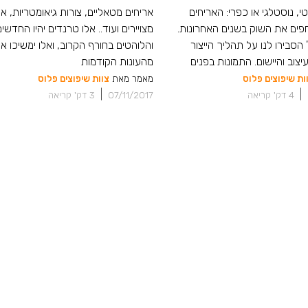
, נוסטלגי או כפרי: האריחים
אריחים מטאליים, צורות גיאומטריות, אר
חפים את השוק בשנים האחרונות.
מצויירים ועוד.. אלו טרנדים יהיו החדשים
 הסבירו לנו על תהליך הייצור
והלוהטים בחורף הקרוב, ואלו ימשיכו אי
יצוב והיישום. התמונות בפנים
מהעונות הקודמות
ות שיפוצים פלוס
מאמר מאת
צוות שיפוצים פלוס
|
|
4
דק' קריאה
07/11/2017
3
דק' קריאה