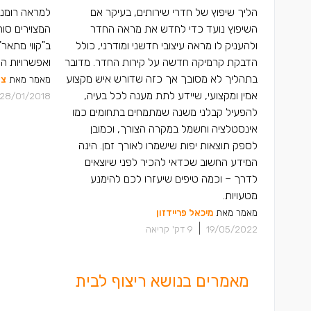
הליך שיפוץ של חדרי שירותים, בעיקר אם
למראה רומנטי
השיפוץ נועד כדי לחדש את מראה החדר
המצוירים סו
ולהעניק לו מראה עיצובי חדשני ומודרני, כולל
ב"קווי מתאר"
הדבקת קרמיקה חדשה על קירות החדר. מדובר
ואפשרויות הע
בתהליך לא מסובך אך כזה שדורש איש מקצוע
מאמר מאת
צו
אמין ומקצועי, שיידע לתת מענה לכל בעיה,
28/01/2018
להפעיל קבלני משנה שמתמחים בתחומים כמו
אינסטלציה וחשמל במקרה הצורך, וכמובן
לספק תוצאות יפות שישמרו לאורך זמן. הינה
המידע החשוב שכדאי להכיר לפני שיוצאים
לדרך – וכמה טיפים שיעזרו לכם להימנע
מטעויות.
מאמר מאת
מיכאל פריידזון
|
19/05/2022
9
דק' קריאה
מאמרים בנושא ריצוף לבית