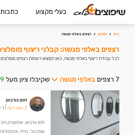
בעלי מקצוע
כתבות 
בית
>
רצפים
>
רצפים באלפי מנשה
רצפים באלפי מנשה: קבלני ריצוף מומלצי
לכל עבודת ריצוף באלפי מנשה, כאן תמצאו רשימת רצפים מומלצים
7 רצפים
באלפי מנשה
שקיבלו ציון מעל
9
חסן גורבאן
|
3 חוות דעת
1 ישמחו שתתקשרו
חסן גורבאן, שיפוצניק והנ
שפכטל, טייח, אינסטלציה 