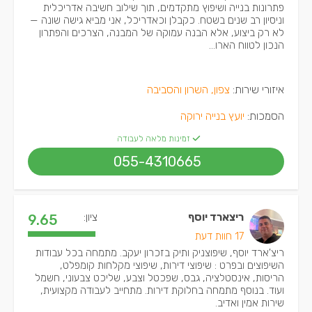
פתרונות בנייה ושיפוץ מתקדמים, תוך שילוב חשיבה אדריכלית
וניסיון רב שנים בשטח. כקבלן וכאדריכל, אני מביא גישה שונה —
לא רק ביצוע, אלא הבנה עמוקה של המבנה, הצרכים והפתרון
הנכון לטווח הארו...
איזורי שירות:
צפון, השרון והסביבה
הסמכות:
יועץ בנייה ירוקה
זמינות מלאה לעבודה
055-4310665
ריצארד יוסף
ציון:
9.65
17 חוות דעת
ריצ'ארד יוסף, שיפוצניק ותיק בזכרון יעקב. מתמחה בכל עבודות
השיפוצים ובפרט : שיפוצי דירות, שיפוצי מקלחות קומפלט,
הריסות, אינסטלציה, גבס, שפכטל וצבע, שליכט צבעוני, חשמל
ועוד. בנוסף מתמחה בחלוקת דירות. מתחייב לעבודה מקצועית,
שירות אמין ואדיב.