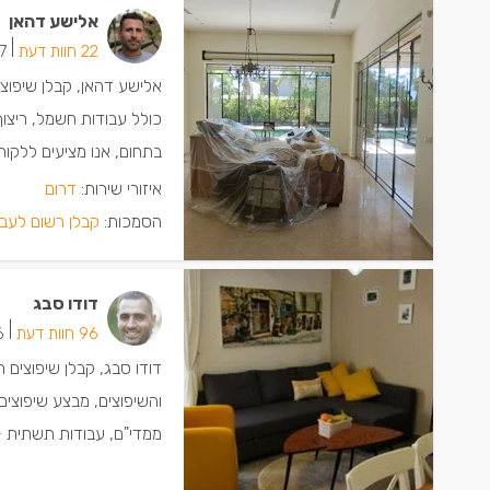
אלישע דהאן
|
22 חוות דעת
17 ישמח
בתחום, אנו מציעים ללקוחו
איזורי שירות:
דרום
הסמכות:
קבלן רשום לעבו
דודו סבג
|
96 חוות דעת
56 י
והשיפוצים, מבצע שיפוצים
ממדי"ם, עבודות תשתית - 