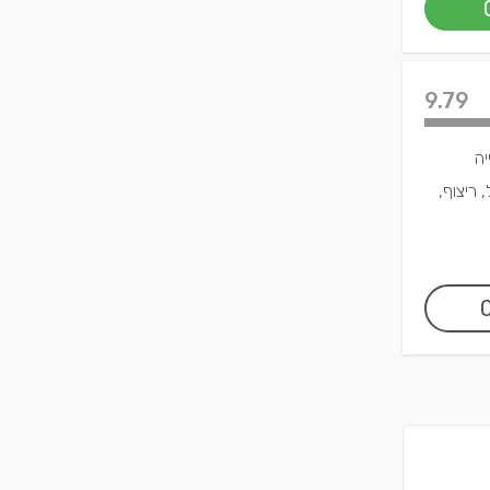
9.79
יה
 ריצוף,