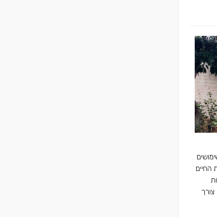
ימושים
 החיים
ת
צורך