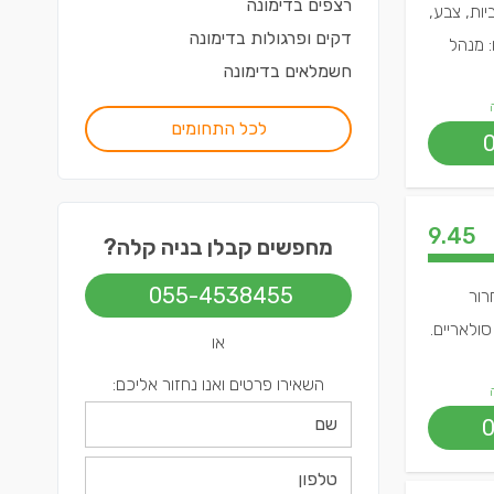
רצפים
ב
דימונה
ות, צבע,
דקים ופרגולות
ב
דימונה
: מנהל
חשמלאים
ב
דימונה
לכל התחומים
9.45
מחפשים קבלן בניה קלה?
055-4538455
רור
ולאריים.
או
השאירו פרטים ואנו נחזור אליכם: