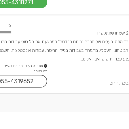
055-4318271
ציון:
ו שתתקשרו
 בדימונה. בעלים של חברת "רותם הנדסה" המבצעת את כל סוגי עבודות הבני
הביטחוני והעסקי. מתמחה בעבודות בנייה והריסה, עבודות אינסטלציה, חשמל,
צע עבודות שיש ואבן, אלומ...
מתפנה בעוד יותר מחודשיים
פנו לאתר:
055-4319652
יבה, דרום