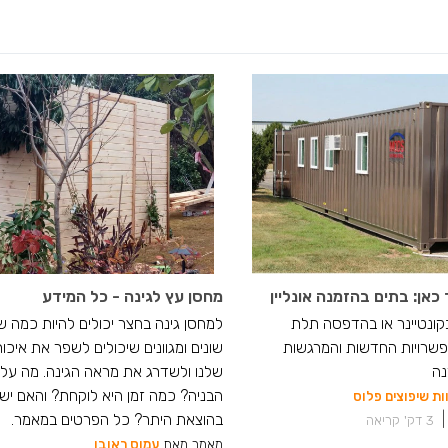
כאן: בתים בהזמנה אונליין
מחסן עץ לגינה - כל המידע
בקונטיינר או בהדפסה תלת
למחסן גינה בחצר יכולים להיות כמה ש
שרויות החדשות והמרגשות
שונים ומגוונים שיכולים לשפר את איכות
נה
שלנו ולשדרג את מראה הגינה. מה עלו
הבניה? כמה זמן היא לוקחת? והאם יש 
ות שיפוצים פלוס
|
בהוצאת היתר? כל הפרטים במאמר.
3
דק' קריאה
מאמר מאת
עמוס ראובן