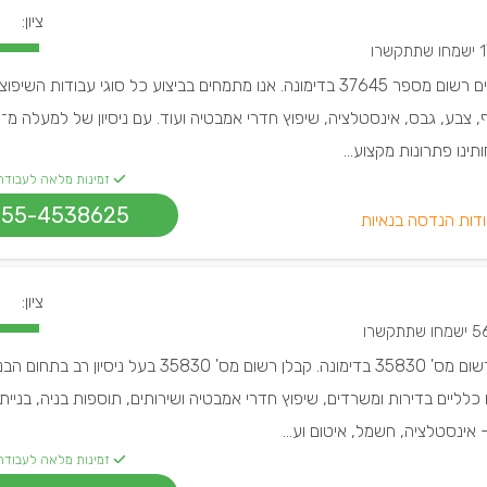
ציון:
ו שתתקשרו
אלישע דהאן, קבלן שיפוצים רשום מספר 37645 בדימונה. אנו מתמחים בביצוע כל סוגי עבודות 
תינו פתרונות מקצוע...
זמינות מלאה לעבודה
055-4538625
דות הנדסה בנאיות
ציון:
שמחו שתתקשרו
דודו סבג, קבלן שיפוצים רשום מס' 35830 בדימונה. קבלן רשום מס' 35830 בעל ניסיון רב בתח
 כלליים בדירות ומשרדים, שיפוץ חדרי אמבטיה ושירותים, תוספות בניה, בניית
אינסטלציה, חשמל, איטום וע...
זמינות מלאה לעבודה