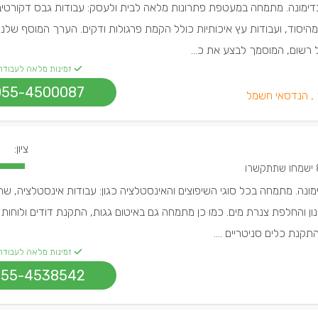
בדימונה. מתמחה במעטפת פתרונות מלאה לבית ולעסק: עבודות גבס דקורטיבי
מהיסוד, ועבודות עץ איכותיות כולל הקמת פרגולות ודקים. הערך המוסף שלנו
רשום, המוסמך לבצע את כ...
זמינות מלאה לעבודה
055-4500087
,
הנדסאי חשמל
ציון:
תקשרו
ימונה. מתמחה בכל סוגי השיפוצים והאינסטלציה כגון: עבודות אינסטלציה, שח
ן והחלפת צנרת מים. כמו כן מתמחה גם באיטום גגות, התקנת דודים ולוחות ס
קנת כלים סניטריים ....
זמינות מלאה לעבודה
055-4538542