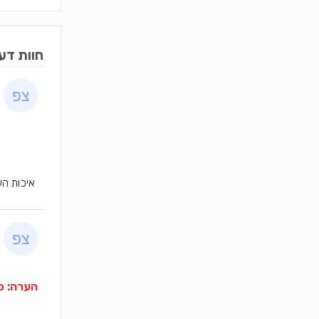
חוות דע
איכות הע
הערה: פר