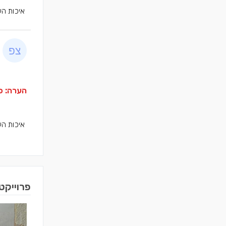
איכות הע
הערה: פר
איכות הע
פרוייקט