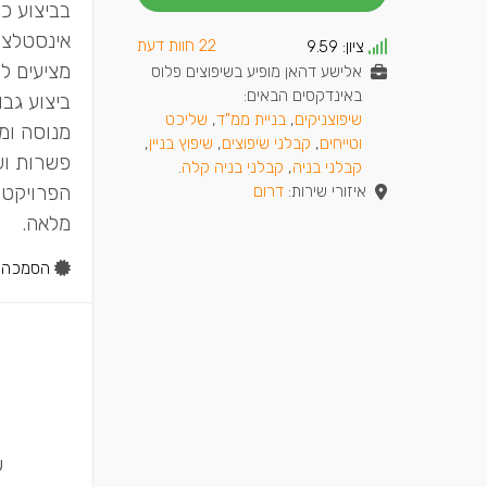
בביצוע כל
22 חוות דעת
ציון:
9.59
מציעים לל
אלישע דהאן מופיע בשיפוצים פלוס
באינדקסים הבאים:
ביצוע גבו
שיפוצניקים
,
בניית ממ"ד
,
שליכט
מנוסה ומק
וטייחים
,
קבלני שיפוצים
,
שיפוץ בניין
,
פשרות ושי
קבלני בניה
,
קבלני בניה קלה
.
הפרויקט,
איזורי שירות:
דרום
מלאה.
הסמכה:
ש