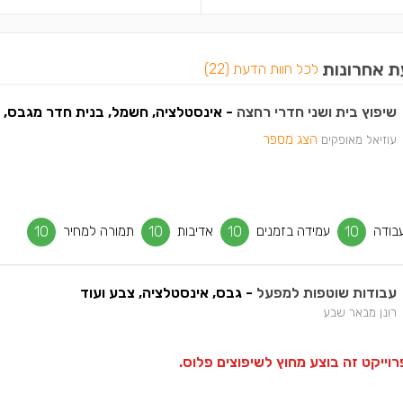
ת אחרונות
לכל חוות הדעת (22)
שיפוץ בית ושני חדרי רחצה
- אינסטלציה, חשמל, בנית חדר מגבס, ריצוף ו
הצג מספר
עוזיאל מאופקים
בודה
10
עמידה בזמנים
10
אדיבות
10
תמורה למחיר
10
עבודות שוטפות למפעל
- גבס, אינסטלציה, צבע ועוד
רונן מבאר שבע
וייקט זה בוצע מחוץ לשיפוצים פלוס.