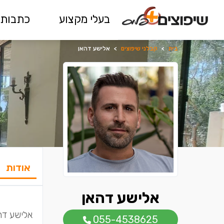
בעלי מקצוע
כתבות 
בית
>
קבלני שיפוצים
>
אלישע דהאן
אודות
אלישע דהאן
055-4538625