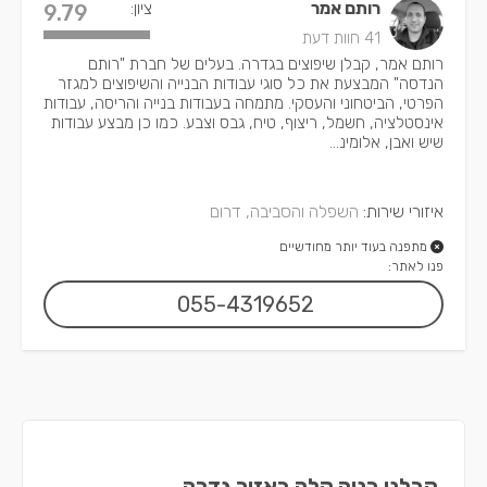
רותם אמר
ציון:
9.79
41 חוות דעת
רותם אמר, קבלן שיפוצים בגדרה. בעלים של חברת "רותם
הנדסה" המבצעת את כל סוגי עבודות הבנייה והשיפוצים למגזר
הפרטי, הביטחוני והעסקי. מתמחה בעבודות בנייה והריסה, עבודות
אינסטלציה, חשמל, ריצוף, טיח, גבס וצבע. כמו כן מבצע עבודות
שיש ואבן, אלומינ...
איזורי שירות:
השפלה והסביבה, דרום
מתפנה בעוד יותר מחודשיים
פנו לאתר:
055-4319652
קבלני בניה קלה באזור גדרה