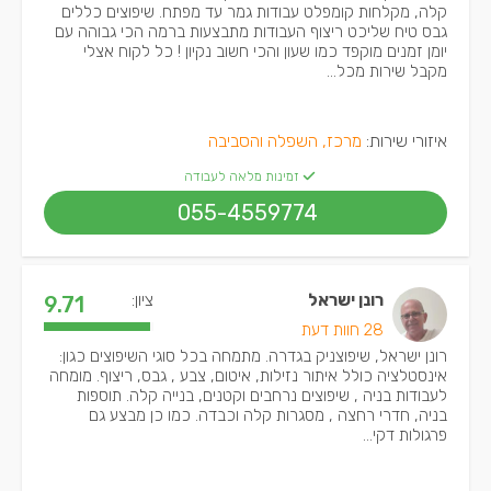
קלה, מקלחות קומפלט עבודות גמר עד מפתח. שיפוצים כללים
גבס טיח שליכט ריצוף העבודות מתבצעות ברמה הכי גבוהה עם
יומן זמנים מוקפד כמו שעון והכי חשוב נקיון ! כל לקוח אצלי
מקבל שירות מכל...
איזורי שירות:
מרכז, השפלה והסביבה
זמינות מלאה לעבודה
055-4559774
רונן ישראל
ציון:
9.71
28 חוות דעת
רונן ישראל, שיפוצניק בגדרה. מתמחה בכל סוגי השיפוצים כגון:
אינסטלציה כולל איתור נזילות, איטום, צבע , גבס, ריצוף. מומחה
לעבודות בניה , שיפוצים נרחבים וקטנים, בנייה קלה. תוספות
בניה, חדרי רחצה , מסגרות קלה וכבדה. כמו כן מבצע גם
פרגולות דקי...