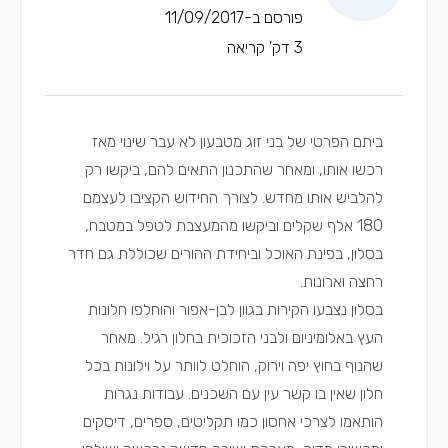
פורסם ב-11/09/2017
3 דק' קריאה
ביתם הפרטי של בני זוג מטבעון לא עבר שינוי מאז
רכשו אותו, ומאחר שהתכנון התאים להם, ביקשו רק
להלביש אותו מחדש. לצורך החידוש הקציבו לעצמם
180 אלף שקלים וביקשו מהמעצבת לטפל במטבח,
בסלון, בפינת האוכל וביחידת ההורים שכוללת גם חדר
רחצה וארונות.
בסלון נצבעו הקירות בגוון לבן-אפור והוחלפו חלונות
העץ באלומיניום ולבני הזכוכית בחלון רגיל. מאחר
שהנוף בחוץ יפה וירוק, הוחלט לוותר על וילונות בכל
חלון שאין בו קשר עין עם השכנים. עבודות נגרות
הותאמו לצרכי אחסון כמו תקליטים, ספרים, דיסקים