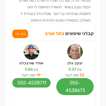
ומכשירי מדיה, מערכת ישיבה חדשה נרכשה ושולחן
הקפה נצבע בשחור. התאורה הותאמה לריהוט
ולאמנות שנתלתה על הקיר. שטיח גדול בעבודת יד
השתלב בסקאלת הגוונים התכולים והחומים.
קבלני שיפוצים
בתל אביב
בחר עיר
יעקב גולן
אוהד שורצבלט
ציון
9.37
ציון
9.86
55
חוות דעת
19
חוות דעת
055-4538711
055-
4538673