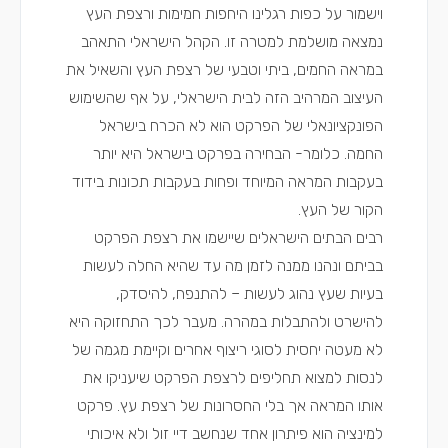
וישמור על כפות רגלינו היחפות חמימות ורצפת העץ
נמצאה מושלמת למטרה זו. הקהל הישראלי התאהב
במראה החמים, ביתי וטבעי של רצפת העץ והשאיל את
העיצוב המרהיב הזה לבית הישראלי, על אף שהשימוש
הפונקציונאלי של הפרקט הוא לא הכרח בישראל
החמה. כלומר- הבחירה בפרקט בישראל היא יותר
בעקבות המראה המיוחד ופחות בעקבות תכונות בידוד
הקור של העץ.
רבים הבתים הישראלים שיישמו את
רצפת הפרקט
בביתם ונהנו ממנה לזמן מה עד שהיא החלה לעשות
בעיות שעץ נהוג לעשות – להתנפח, להיסדק,
להישרט ולהתבלות במהרה. מעבר לכך התחזוקה היא
לא מעטה יחסית לסוגי ריצוף אחרים וקיימת מגמה של
לנסות למצוא תחליפים לרצפת הפרקט שיעניקו את
אותו המראה אך בלי החסרונות של רצפת עץ. פרקט
למינציה הוא פיתרון אחד שנחשב דיי זול ולא איכותי