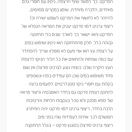
הפרקט. כך למשל שיוף הרצפה, ניקיון עם חומרי גלם
מיוחדים, הדברה מיוחדת, שימון במקרים מסוימים,
להיזהר לא לחשוף את הפרקט לשמש ישירה וכו'.
ריצוף גרניט דמוי פרקט יעניק את המראה הנפלא של
הפרקט והוא יישאר כך לאורך שנים בלי תחזוקה
גבוהה כלל. חלק מהתחזוקה הוא ניקיון ושימוש במים
על רצפת עץ הוא אף פעם לא מומלץ וצריך להסתדר
עם כמה שפחות ולהתאים את כל הליך הניקוי לרצפת
העץ היקרה שלנו. כשזה נוגע לגרניט פורצלן אין שום
פחד משימוש במים שכן הם עמידים בפניו ונשטפים
בקלות עם חומרי ניקוי סטנדרטיים. לפעמים נרצה
להתקין רצפת פרקט גם בחדר האמבטיה וליצור מראה
של ספא מפנק ולא נוכל בעקבות הלחות והרטיבות
הרבה בחדר, ריצוף גרניט דמוי פרקט יהיה הפיתרון
המושלם לכך אודות לעמידות שלו בפני מים.
ריצוף גרניט פורצלן בסגנון פרקט – בגלל ההתקנה