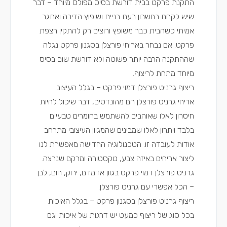
התקנת פרקט בבית דורשת בסיס מפולס מיוחד – דבר
שיש לקחת בחשבון בעת בניית ו
שיפוץ הדירה
ואתגר
אמיתי כשהבית כבר משופץ ורוצים רק להתקין רצפת
פרקט. אם נבחר באריחי פורצלן בסגנון פרקט נגלה
שההתקנה הרבה יותר פשוטה ולא דורשת שום בסיס
מיוחד מתחת לריצוף.
ריצוף גרניט פורצלן דמוי פרקט – בגלל העיצוב
אריחי גרניט פורצלן הם מהונדסים, דבר שיכול להיות
חיסרון לאלו שאוהבים להשתמש בחומרים טבעיים
בלבד ויתרון לאלו שמבינים שהמגוון העיצובי מתרחב
אודות לעובדה זו. הטכנולוגיה החדישה מאפשרת לנו
ליצור אריחים באיזה צבע, טקסטורה ומרקם שנרצה.
גרניט פורצלן דמוי פרקט בגוון אדמדם, ירוק, חום, לבן
– הכל אפשרי עם גרניט פורצלן.
ריצוף גרניט פורצלן בסגנון פרקט – בגלל האיכות
בכל סוג של ריצוף כמעט יש דרגות של איכות וגם