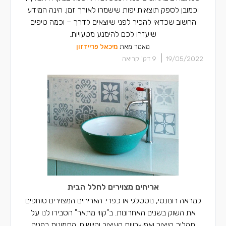
וכמובן לספק תוצאות יפות שישמרו לאורך זמן. הינה המידע
החשוב שכדאי להכיר לפני שיוצאים לדרך – וכמה טיפים
שיעזרו לכם להימנע מטעויות.
מאמר מאת
מיכאל פריידזון
|
19/05/2022
9
דק' קריאה
אריחים מצוירים לחלל הבית
למראה רומנטי, נוסטלגי או כפרי: האריחים המצוירים סוחפים
את השוק בשנים האחרונות. ב"קווי מתאר" הסבירו לנו על
תהליך הייצור ואפשרויות העיצוב והיישום. התמונות בפנים