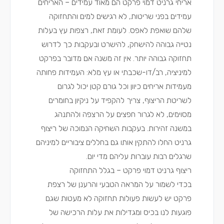
אריחי גרניט דמוי פרקט הם מאוד עמידים – האריחים
עמידים בפני שריטות, לא רגישים למים והתחזוקה
שלהם שואפת לאפס. לעומת זאת, רצפות עץ בעלות
נטייה גבוהה להישחק, להישרט ובעקבות כך לדרוש
תחזוקה גבוהה יותר. אין זה משנה אם מדובר בפרקט
למיניציה, רב/דו-שכבתי או עץ מלא: העמידות פחותה
מעמידות אריחים כיוון וכל גורם קטן יכול לגרום
לשריטת הריצוף, צריך להקפיד על ניקיון בחומרים
מסוימים, לא לגרור חפצים על הרצפה ולהתנהג
במשנה זהירות. בעקבות השחיקה הנמוכה של ריצוף
גרניט החלו להתקין אותו גם בחללים ציבוריים למיניהם
שרגלים רבות עוברות עליהם מדי יום.
ריצוף גרניט דמוי פרקט – בגלל התחזוקה
בכדי לשמור על המראה הטבעי והרענן של רצפת
פרקט יש לעשות פעולות תחזוקה לא מעטות שגם
פוגעות לנו בכיס ומגדילות את עלות הרכישה של