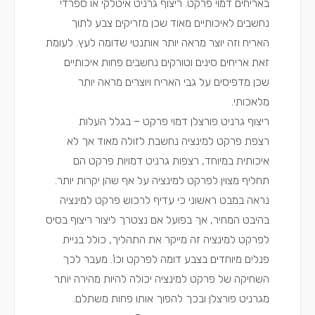
באריחים דמוי פרקט. ריצוף גרניט איטלקי או ספרדי
נחשבים לאיכותיים מאוד שכן מזריקים צבע לתוך
האריח וזה יוצר מראה יותר אותנטי שדומה לעץ. לעומת
זאת אריחים סינים וטורקים נחשבים פחות איכותיים
שכן מדפיסים על גבי האריח ויוצרים מראה יותר
מלאכותי.
ריצוף גרניט פורצלן דמוי פרקט – בגלל העלות
רצפת פרקט למינציה נחשבת לזולה מאוד אך לא
איכותית במיוחד, רצפות גרניט דמויות פרקט הם
תחליף מצוין לפרקט למינציה על אף שהן יקרות יותר.
נראה במבט ראשוני כי עדיף לרכוש פרקט למינציה
בהיבט המחיר, אך בפועל אם נצטרך ליצור ריצוף בסיס
לפרקט למינציה זה מייקר את התהליך, כולל בניית
פנלים מיוחדים בצבע דומה לפרקט וכו'. מעבר לכך
השחיקה של פרקט למינציה יכולה להיות מהירה יותר
מגרניט פורצלן ובכך להפוך אותו פחות משתלם.