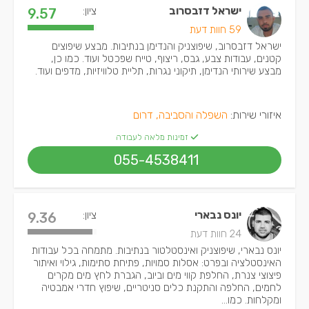
ישראל דזבסרוב
ציון:
9.57
59 חוות דעת
ישראל דזבסרוב, שיפוצניק והנדימן בנתיבות. מבצע שיפוצים
קטנים, עבודות צבע, גבס, ריצוף, טייח שפכטל ועוד. כמו כן,
מבצע שירותי הנדימן, תיקוני נגרות, תליית טלוויזיות, מדפים ועוד.
איזורי שירות:
השפלה והסביבה, דרום
זמינות מלאה לעבודה
055-4538411
יונס נבארי
ציון:
9.36
24 חוות דעת
יונס נבארי, שיפוצניק ואינסטלטור בנתיבות. מתמחה בכל עבודות
האינסטלציה ובפרט: אסלות סמויות, פתיחת סתימות, גילוי ואיתור
פיצוצי צנרת, החלפת קווי מים וביוב, הגברת לחץ מים מקרים
לחמים, החלפה והתקנת כלים סניטריים, שיפוץ חדרי אמבטיה
ומקלחות. כמו...