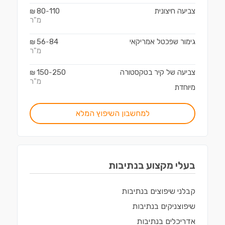
צביעה חיצונית
110
80
₪
-
מ"ר
גימור שפכטל אמריקאי
84
56
₪
-
מ"ר
צביעה של קיר בטקסטורה
250
150
₪
-
מ"ר
מיוחדת
למחשבון השיפוץ המלא
בעלי מקצוע ב
נתיבות
קבלני שיפוצים
ב
נתיבות
שיפוצניקים
ב
נתיבות
אדריכלים
ב
נתיבות