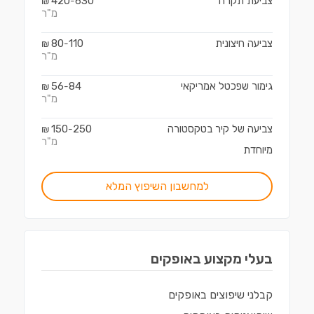
צביעת תקרה
630
420
₪
-
מ"ר
צביעה חיצונית
110
80
₪
-
מ"ר
גימור שפכטל אמריקאי
84
56
₪
-
מ"ר
צביעה של קיר בטקסטורה
250
150
₪
-
מ"ר
מיוחדת
למחשבון השיפוץ המלא
בעלי מקצוע ב
אופקים
קבלני שיפוצים
ב
אופקים