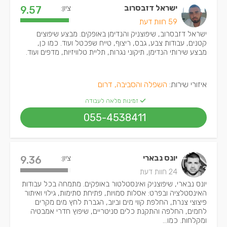
ישראל דזבסרוב
ציון:
9.57
59 חוות דעת
ישראל דזבסרוב, שיפוצניק והנדימן באופקים. מבצע שיפוצים
קטנים, עבודות צבע, גבס, ריצוף, טייח שפכטל ועוד. כמו כן,
מבצע שירותי הנדימן, תיקוני נגרות, תליית טלוויזיות, מדפים ועוד.
איזורי שירות:
השפלה והסביבה, דרום
זמינות מלאה לעבודה
055-4538411
יונס נבארי
ציון:
9.36
24 חוות דעת
יונס נבארי, שיפוצניק ואינסטלטור באופקים. מתמחה בכל עבודות
האינסטלציה ובפרט: אסלות סמויות, פתיחת סתימות, גילוי ואיתור
פיצוצי צנרת, החלפת קווי מים וביוב, הגברת לחץ מים מקרים
לחמים, החלפה והתקנת כלים סניטריים, שיפוץ חדרי אמבטיה
ומקלחות. כמו...