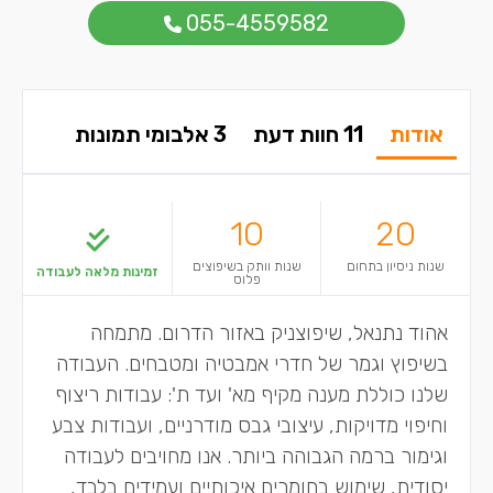
055-4559582
אודות
11 חוות דעת
3 אלבומי תמונות
10
20
שנות ניסיון בתחום
שנות וותק בשיפוצים
זמינות מלאה לעבודה
פלוס
אהוד נתנאל, שיפוצניק באזור הדרום. מתמחה
בשיפוץ וגמר של חדרי אמבטיה ומטבחים. העבודה
שלנו כוללת מענה מקיף מא' ועד ת': עבודות ריצוף
וחיפוי מדויקות, עיצובי גבס מודרניים, ועבודות צבע
וגימור ברמה הגבוהה ביותר. אנו מחויבים לעבודה
יסודית, שימוש בחומרים איכותיים ועמידים בלבד,