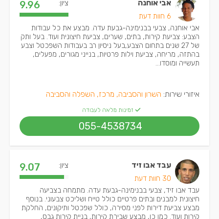
אבי אוחנה
ציון:
9.96
6 חוות דעת
אבי אוחנה, צבעי בבנימינה-גבעת עדה. מבצע את כל עבודות
הצבע: צביעת קירות, בתים, שערים, צביעת חיצונית ועוד. בעל ותק
של 27 שנים בתחום הצבע,בעל ניסיון רב בעבודות השפכטל וצבע
בהתזה, מריחה, צביעת וילות פרטיות, בנייני מגורים, מפעלים,
תעשייה ומוסדו...
איזורי שירות:
השרון והסביבה, מרכז, השפלה והסביבה
זמינות מלאה לעבודה
055-4538734
עבד אבו זיד
ציון:
9.07
30 חוות דעת
עבד אבו זיד, צבעי בבנימינה-גבעת עדה. מתמחה בצביעה
חיצונית למבנים ובתים פרטיים כולל טייח ושליכט צבעוני. בנוסף
מבצע צביעת דירות לפני מסירה, כולל שפכטל ותיקונים, החלקת
קירות ועוד. כמו כן, מבצע שבירת קירות, בניית קירות גבס,