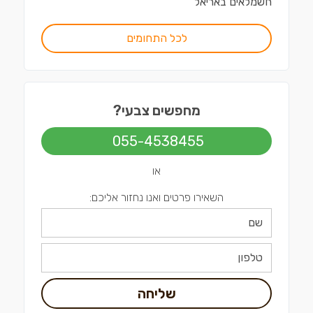
חשמלאים
ב
אריאל
לכל התחומים
מחפשים צבעי?
055-4538455
או
השאירו פרטים ואנו נחזור אליכם:
שליחה