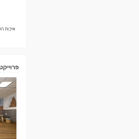
איכות הע
פרוייקט