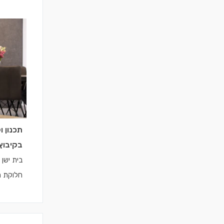
תכנון ו
בקיבוץ
חלוקת ה
(בשיתוף 
בבחירת ח
וימי קניו