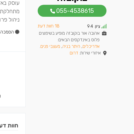
עוסק באדר
055-4538615
מתחלקת בי
ניהול פרו
18 חוות דעת
ציון:
9.4
הסמכה:
אהובה אור בוקובזה מופיע בשיפוצים
פלוס באינדקסים הבאים:
אדריכלים
,
היתר בניה
,
מעצבי פנים
.
איזורי שירות:
דרום
ש
חוות דע