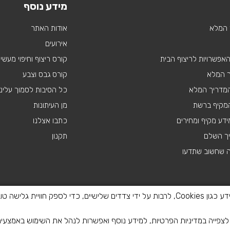
מידע נוסף
 המלא
אודות האתר
אירועים
 האפשרויות לריצוף הבית
קורס ריצוף וחיפוי מעשי
ך המלא
קורס גבס וצבע
 המדריך המלא
כל הסיבות לסמוך עלינו
מקיף ברשת
מן העיתונות
דע מקיף ומחירים
כתבו אצלנו
יך השלם
תקנון
ה שחשוב שתדעו
באתר זה נעשה שימוש בטכנולוגיות איסוף מידע כגון Cookies, לרבות על ידי צדדים שלישיים, כדי
פייה במדיניות הפרטיות, למידע נוסף ואפשרות לנהל את השימוש באמצעי