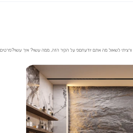
 ורציתי לשאול מה אתם יודעחםפ על הקיר הזה, ממה עשוי? איך עשוי?פרטים