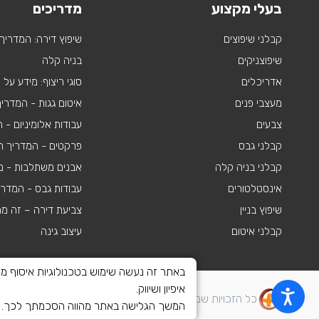
בעלי מקצוע
מדריכים
קבלני שיפוצים
שיפוץ דירה: המדריך
שיפוצניקים
בניה קלה
אדריכלים
סוגי ריצוף: מידע על
מעצבי פנים
איטום גגות - המדרי
צבעים
עבודות אלומיניום -
קבלני גבס
פרקטים - המדריך ה
קבלני בניה קלה
אבנים משתלבות - מי
אינסטלטורים
עבודות גבס - המדר
שיפוץ בניין
צביעת דירה – זה מ
קבלני איטום
עיצוב גינה
איפיון ושיווק.
כל הזכויות שמורות לשיפוצים פלוס 2010-2026
המשך הגלישה באתר מהווה הסכמתך לכך. לצ