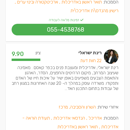
הסמכות:
תואר ראשון באדריכלות ,
ארכיטקטורה ובינוי ערים ,
רישיון מהנדס\ת אדריכל\ית
זמינות מלאה לעבודה
055-4538768
רינת ישראלי
ציון:
9.90
22 חוות דעת
רינת ישראלי, אדריכלית ומעצבת פנים בכפר קאסם . מאמינה
שעיצוב המרחב, מיקום הרהיטים והחפצים, הסדר, הארגון
והתאמת הצבעים משפיעים באופן ישיר על איכות חייו של האדם
ותפקודו. משרדה עוסק במהלך ה- 20 שנה האחרונות במגוון רחב
של עבודות בתחום התכנון האד...
איזורי שירות:
השרון והסביבה, מרכז
הסמכות:
אדריכל ,
הנדסאי אדריכלות ,
תעודת הוראה -
אדריכלות ,
תואר ראשון באדריכלות