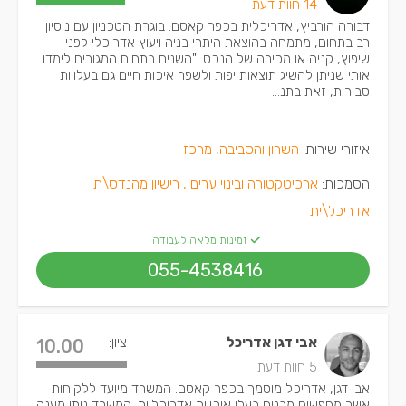
14 חוות דעת
דבורה הורביץ, אדריכלית בכפר קאסם. בוגרת הטכניון עם ניסיון
רב בתחום, מתמחה בהוצאת היתרי בניה ויעוץ אדריכלי לפני
שיפוץ, קניה או מכירה של הנכס. "השנים בתחום המגורים לימדו
אותי שניתן להשיג תוצאות יפות ולשפר איכות חיים גם בעלויות
סבירות, זאת בתנ...
איזורי שירות:
השרון והסביבה, מרכז
הסמכות:
ארכיטקטורה ובינוי ערים ,
רישיון מהנדס\ת
אדריכל\ית
זמינות מלאה לעבודה
055-4538416
אבי דגן אדריכל
ציון:
10.00
5 חוות דעת
אבי דגן, אדריכל מוסמך בכפר קאסם. המשרד מיועד ללקוחות
אשר מחפשים מבנים בעלי איכויות אדריכליות. המשרד נותן מענה