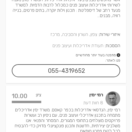
לשירותי אדריכלות ועיצוב פנים כמכלול לרבות הדמיות. למשרד
מנעד רחב של דיספלינות : תכנון וילות יוקרה, בתים פרטים, בנייה
רוויה, מבנים...
איזורי שירות:
צפון, השרון והסביבה, מרכז
הסמכות:
תעודת אדריכלות ועיצוב פנים
מתפנה בעוד יותר מחודשיים
פנו לאתר:
055-4319652
רמי ימין
ציון:
10.00
8 חוות דעת
רמי ימין, הנדסאי אדריכלות בכפר קאסם. משרד ימין אדריכלים
מתמחה בתכנון אדריכלי ועיצוב פנים, עם ניסיון רב ועשרות
פרויקטים מוצלחים בתחומי המגורים, המסחר והפנאי. אנו
משלבים יצירתיות, חדשנות ותכנון פונקציונלי מדויק כדי להבטיח
לכל לקוח פתרון מותאם...