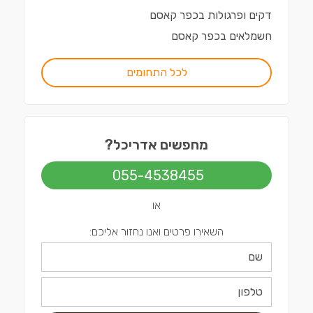
דקים ופרגולות
ב
כפר קאסם
חשמלאים
ב
כפר קאסם
לכל התחומים
מחפשים אדריכל?
055-4538455
או
השאירו פרטים ואנו נחזור אליכם: