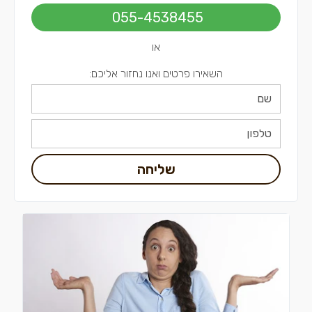
קבלני שיפוצים בתל אביב
055-4538455
או
השאירו פרטים ואנו נחזור אליכם:
שליחה