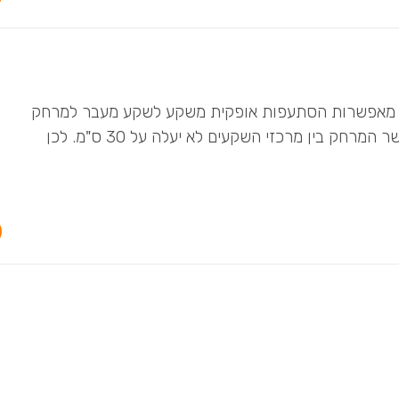
נן מאפשרות הסתעפות אופקית משקע לשקע מעבר למרחק
30 ס"מ. ז"א שמותר להסתעף משקע אחד לשני כאשר המרחק בין מרכזי השקעים לא יעלה על 30 ס"מ. לכן