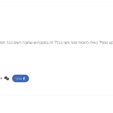
נדל 2.5 משקע קיים לשקע נוסף? כאילו להוסיף מטר וחצי כבל? זה במטבח.או שחובה לשים כבל חסין
4
שתף