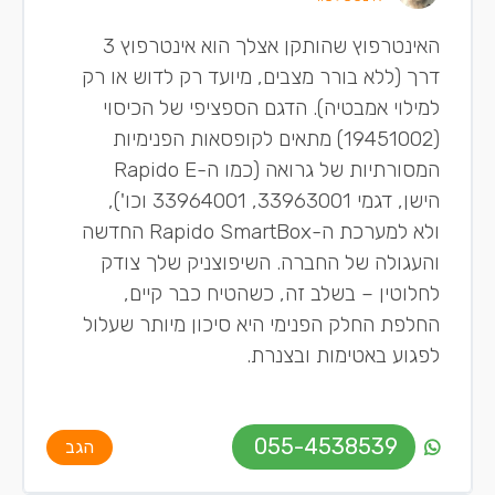
האינטרפוץ שהותקן אצלך הוא אינטרפוץ 3
דרך (ללא בורר מצבים, מיועד רק לדוש או רק
למילוי אמבטיה). הדגם הספציפי של הכיסוי
(19451002) מתאים לקופסאות הפנימיות
המסורתיות של גרואה (כמו ה-Rapido E
הישן, דגמי 33963001, 33964001 וכו'),
ולא למערכת ה-Rapido SmartBox החדשה
והעגולה של החברה. ​השיפוצניק שלך צודק
לחלוטין – בשלב זה, כשהטיח כבר קיים,
החלפת החלק הפנימי היא סיכון מיותר שעלול
לפגוע באטימות ובצנרת.
055-4538539
הגב