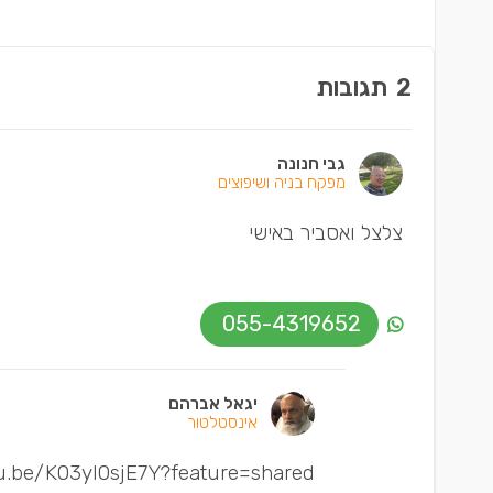
2
תגובות
גבי חנונה
מפקח בניה ושיפוצים
צלצל ואסביר באישי
055-4319652
יגאל אברהם
אינסטלטור
tu.be/K03yl0sjE7Y?feature=shared