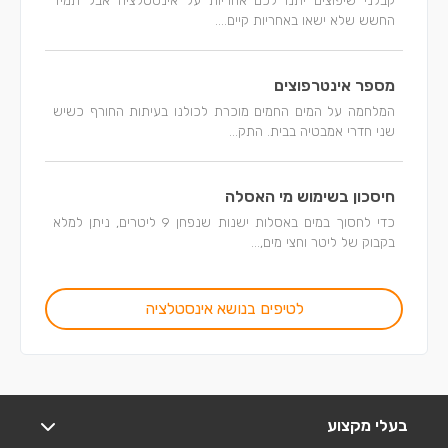
קבלני שיפוצים יתנו לכם אחריות על אינסטלציה אבל תמיד
החשש שלא ישאו באחריות קיים....
מספר אינטרפוצים
המלחמה על המים החמים מוכרת לכולנו בעיתות החורף כשיש
שני חדרי אמבטיה בבית. התק...
חיסכון בשימוש מי האסלה
כדי לחסוך במים באסלות ישנות שנפחן 9 ליטרים, ניתן למלא
בקבוק של ליטר וחצי מים,...
לטיפים בנושא אינסטלציה
בעלי מקצוע