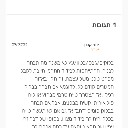
1
תגובות
יוסי קוגן
29/07/23
אורח
בלוקים/גבס/בטון/עץ לא משנה מה תבחר
לבניה. ההתייחסות לבידוד התרמי חייבת לקבל
מפרט טכני משל עצמה. זה תלוי באזור
המגורים קודם כל, לדוגמא אם תבחר בבלוק
רגיל , אז תצטרך טייח טרמי מבחוץ או לוח
פוליאוריתן קשיח מבפנים. אבל אם תבחר
בבלוק פומיס "זהב" אז גם אם לא תעשה טייח
בכלל יהיה לך בידוד מצוין. בסופו של דבר זה
עניין של תקציב וקצת עד כמה אכפת לך