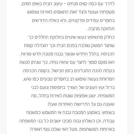
לדרך עם כמה קווים מנחים - עיצוב הבית באופן חמים,
משפחתי ועוטף ולצד זאת התאמתו לאירוח ושימוש
בחומרים עמידים ופרקטיים, ולא כאלה הדורשים
תחזוקה מרובה.
כחלק מהשיפוץ נעשו שינויים בחלוקת החללים כך
שחצר המשק שולבה בפנים הבית וכך הוגדלה קומת
הכניסה. בחלל החדש שנוצר נבנה מטבח חדש ומרווח.
הוא מוקם סמוך לחצר עם יציאה נוחה, כך שניתן לגשת
בקלות לגינת התבלינים בזמן הבישול. בקומה הכניסה
המרווחת נעשה שימוש רב בחומרים טבעיים כמו שיש,
ברזל ועץ העונים של הצורך בחמימות ונועם לבני
המשפחה. ישנן אופציות שונות לאירוח בחלל, מה
שעונה גם על הדרישות האחרות שעלו
בשיפוץ. באמצע המטבח נבנה אי המשמש כמשטח
עבודה, וכן כשולחן גבוה סביבו יושבים כל בני המשפחה
בארוחות המשותפות.
מעל האי שולבו גופי תאורה