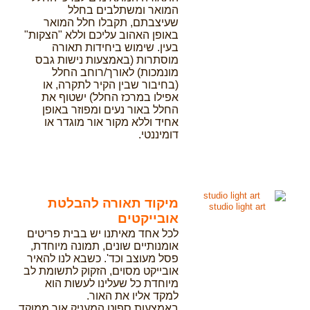
המואר ומשתלבים בחלל
שעיצבתם, תקבלו חלל המואר
באופן האהוב עליכם וללא "הצקות"
בעין. שימוש ביחידות תאורה
מוסתרות (באמצעות נישות גבס
מונמכות) לאורך/רוחב החלל
(בחיבור שבין הקיר לתקרה, או
אפילו במרכז החלל) ישטוף את
החלל באור נעים ומפוזר באופן
אחיד וללא מקור אור מוגדר או
דומיננטי.
מיקוד תאורה להבלטת
studio light art
אובייקטים
לכל אחד מאיתנו יש בבית פריטים
אומנותיים שונים, תמונה מיוחדת,
פסל מעוצב וכד'. כשבא לנו להאיר
אובייקט מסוים, הזקוק לתשומת לב
מיוחדת כל שעלינו לעשות הוא
למקד אליו את האור.
באמצעות ספוט המעניק אור ממוקד