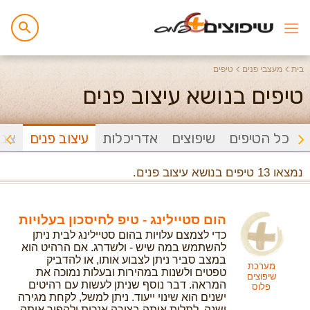
בית
מעצבי פנים
טיפים
טיפים בנושא עיצוב פנים
כל הטיפים
שיפוצים
אדריכלות
עיצוב פנים
צבי
נמצאו 13 טיפים בנושא עיצוב פנים.
הום סטיילינג - טיפ לחיסכון בעלויות
כדי לצמצם עלויות בהום סטיילינג לבית ניתן
להשתמש במה שיש - ולשדרג. אם הרהיט הוא
במצב סביר ניתן לצבוע אותו, או להדביק
מערכת
טפטים ולשנות במהירות ובעלות נמוכה את
שיפוצים
המראה. דבר נוסף שניתן לעשות עם רהיטים
פלוס
ישנים הוא שינוי ייעוד. ניתן למשל, לקחת מגירה
ישנה, לתלות אותה בצורה אנכית ולהפוך אותה