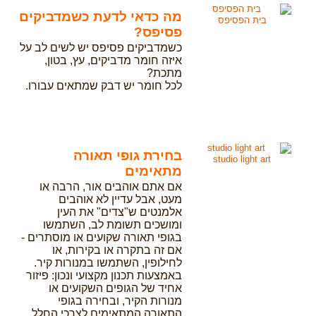
מה כדאי לדעת כשמדביקים
בית הפסיפס
פסיפס?
כשמדביקים פסיפס יש לשים לב על
איזה חומר מדביקים, עץ, בטון,
מתכת?
לכל חומר יש דבק שמתאים עבורו.
בחירת גופי תאורה
studio light art
מתאימים
אם אתם אוהבים אור, הרבה או
מעט, אבל עדיין לא אוהבים
אלמנטים ש"צדים" את העין
ומושכים תשומת לב, השתמשו
בגופי תאורה שקועים או מוסתרים -
אם זה בתקרה או בקירות, או
לחילופין, השתמשו במנורות קיר.
באמצעות תכנון מקצועי ונכון: פיזור
אחיד של הגופים השקועים או
מנורות הקיר, ובחירה בגופי
התאורה המתאימים לצרכי החלל