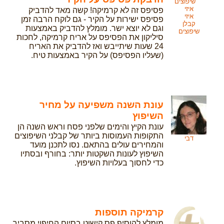
פסיפס זה לא קרמיקה! קשה מאד להדביק
איזי
פסיפס ישירות על הקיר - גם לוקח הרבה זמן
קבלן
וגם לא יוצא ישר. מומלץ להדביק באמצעות
שיפוצים
סיליקון את הפסיפס על אריח קרמיקה, לחכות
24 שעות שיתייבש ואז להדביק את האריח
(שעליו הפסיפס) על הקיר באמצעות טיח.
עונת השנה משפיעה על מחיר
השיפוץ
עונת הקיץ והימים שלפני פסח וראש השנה הן
התקופות העמוסות ביותר של קבלני השיפוצים
דבי
והמחירים עולים בהתאם. נסו לתכנן מועד
השיפוץ לעונות השקטות יותר: בחורף ובסתיו
כדי לחסוך בעלויות השיפוץ.
קרמיקה תוספות
מומלץ להוסיף פס קישוט בסיום החיפוי מסביב