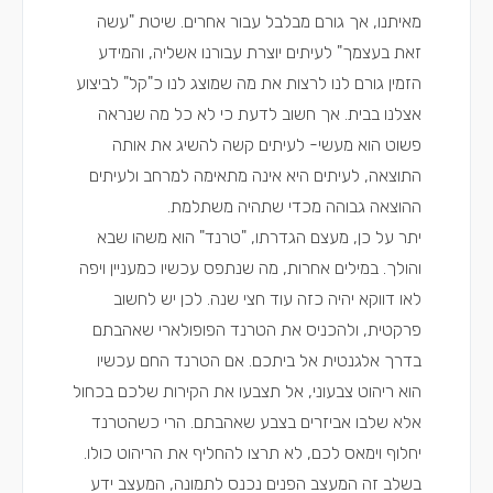
מאיתנו, אך גורם מבלבל עבור אחרים. שיטת "עשה
זאת בעצמך" לעיתים יוצרת עבורנו אשליה, והמידע
הזמין גורם לנו לרצות את מה שמוצג לנו כ"קל" לביצוע
אצלנו בבית. אך חשוב לדעת כי לא כל מה שנראה
פשוט הוא מעשי- לעיתים קשה להשיג את אותה
התוצאה, לעיתים היא אינה מתאימה למרחב ולעיתים
ההוצאה גבוהה מכדי שתהיה משתלמת.
יתר על כן, מעצם הגדרתו, "טרנד" הוא משהו שבא
והולך. במילים אחרות, מה שנתפס עכשיו כמעניין ויפה
לאו דווקא יהיה כזה עוד חצי שנה. לכן יש לחשוב
פרקטית, ולהכניס את הטרנד הפופולארי שאהבתם
בדרך אלגנטית אל ביתכם. אם הטרנד החם עכשיו
הוא ריהוט צבעוני, אל תצבעו את הקירות שלכם בכחול
אלא שלבו אביזרים בצבע שאהבתם. הרי כשהטרנד
יחלוף וימאס לכם, לא תרצו להחליף את הריהוט כולו.
בשלב זה המעצב הפנים נכנס לתמונה, המעצב ידע