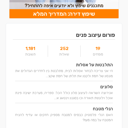
מתכננים שיפוץ ולא יודעים איפה להתחיל?
שיפוץ דירה: המדריך המלא
פורום עיצוב פנים
1,181
252
19
מומחים
שאלות
תשובות
התלבטות על אסלות
הי אני צריכה לבחור אסלות לבית, מתלבטת בין לחדרים הגדולים את
מונסון של חמת ולקטן את תלתן של חמת שקצ...
סלונים
אנירוצה השראה לעיצוב סלון כולל הכל: ספריה, מערכת ישיבה פינת
אוכל וילונוץת תאורה וכו בסגנון וינטאג א...
רגלי מטבח
האם רגלי פלסטיק כבסיס למטבח מספיק חזקים או עדיף להניח
המטבח על במה מעץ?