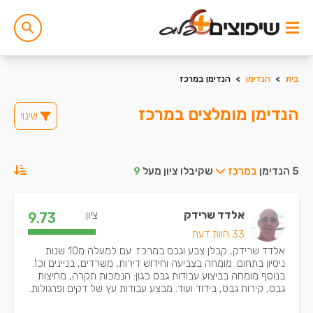
בית
>
הנדימן
>
הנדימן במרכז
הנדימן מומלצים במרכז
שינוי
5 הנדימן
במרכז
שקיבלו ציון מעל
9
אלדד שרידק
ציון:
9.73
33 חוות דעת
אלדד שרידק, קבלן צבע וגבס במרכז. עם למעלה מ10 שנות
ניסיון בתחום. מומחה בצביעה וחידוש דירות, משרדים, בניינים וכו'.
בנוסף מומחה בביצוע עבודות גבס כגון: הנמכות תקרה, מחיצות
גבס, קירות גבס, בידוד ועוד. מבצע עבודות עץ של דקים ופרגולות.