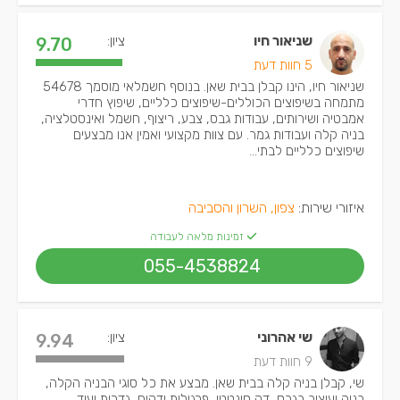
שניאור חיו
ציון:
9.70
5 חוות דעת
שניאור חיו, הינו קבלן בבית שאן. בנוסף חשמלאי מוסמך 54678
מתמחה בשיפוצים הכוללים-שיפוצים כלליים, שיפוץ חדרי
אמבטיה ושירותים, עבודות גבס, צבע, ריצוף, חשמל ואינסטלציה,
בניה קלה ועבודות גמר. עם צוות מקצועי ואמין אנו מבצעים
שיפוצים כלליים לבתי...
איזורי שירות:
צפון, השרון והסביבה
זמינות מלאה לעבודה
055-4538824
שי אהרוני
ציון:
9.94
9 חוות דעת
שי, קבלן בניה קלה בבית שאן. מבצע את כל סוגי הבניה הקלה,
בניה ועיצוב בגבס, דק סינטטי, פרגולות ודקים, גדרות ועוד.