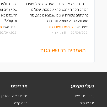
הבית ומקפיץ את צריכת האנרגיה מבלי שאוויר
הילדים ולעתי
המיזוג הקריר יורגש כראוי. בנוסף, עלולים
של יוצרים וא
להתחמם צינורות שונים שנמצאים בגג, מה
הרעפים באופן
שמהווה סכנה חמורה וגם יקרה.
זה עולה?
מאמר מאת
צוות שיפוצים פלוס
מאמר מאת
צו
|
20/04/2021
5
דק' קריאה
20/04/2021
מאמרים בנושא גגות
בעלי מקצוע
מדריכים
קבלני שיפוצים
שיפוץ דירה: המדריך
שיפוצניקים
בניה קלה