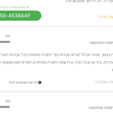
ץ לילדים, חידוש, שימון וצביעת...
זמינות מלאה לעבודה
55-4538449
בה, מרכז
ציון:
ת בצפון.. מנהל חברת "טריאו עבודות עץ". החברה מתמחה בכל עבודות העץ- 
דרות, בתי עץ ובניה קלה. עידו וצוות החברה מתחייבים לשירות אמין ומקצועי ו
.
ה והסביבה
לא זמין בשיפוצים פלוס
ציון: