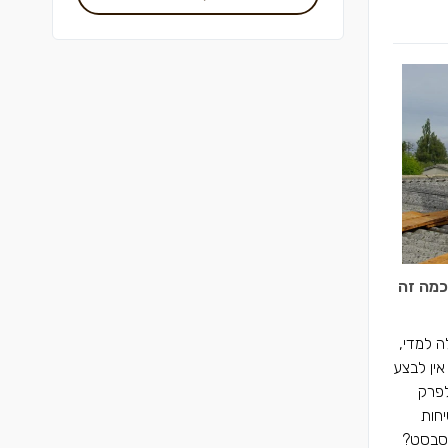
כמה זה
ה למדי,
ין לבצע
לפרק
חות
אסבסט?