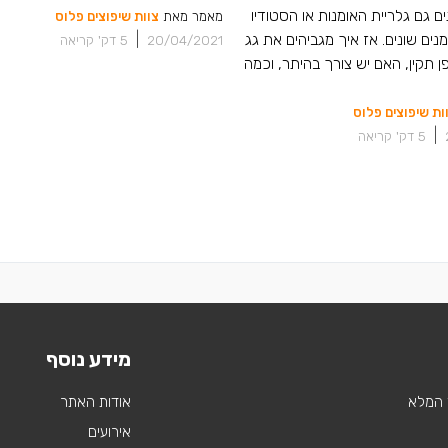
ם גם גלריית האומנות או הסטודיו
מאמר מאת
צוות שיפוצים פלוס
מנים שונים. אז איך מגביהים את גג
|
20/04/2021
5
דק' קריאה
 תקין, האם יש צורך בהיתר, וכמה
ות שיפוצים פלוס
|
5
דק' קריאה
מידע נוסף
 המלא
אודות האתר
אירועים