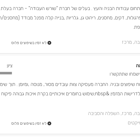
חום עבודות הבניה והעץ . בעלים של חברת "שורש העבודה" - חברה בעלת ני
רגולות, דקים, מחסנים, ריהוט גן, גלריות ,בנייה קלה מפנל מבודד (מחסנים/ח
פת.
בה, מרכז
לא זמין בשיפוצים פלוס
ה
ציון:
ח שיפוצים ובניה. החברה מעסיקה צוות עובדים מסור, מנוסה ,ומיומן . תוך שי
על : לוחות זמנים רגישות לדרישות המזמין &nbsp;שימוש בחומרים איכותיים בקרת איכות גבוהה פ
בה, מרכז, השפלה והסביבה
ייקטים
לא זמין בשיפוצים פלוס