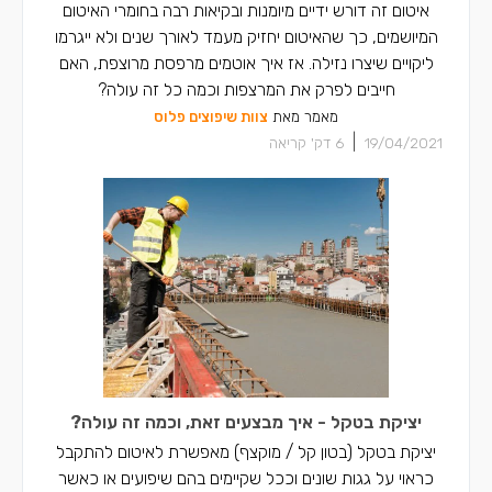
איטום זה דורש ידיים מיומנות ובקיאות רבה בחומרי האיטום
המיושמים, כך שהאיטום יחזיק מעמד לאורך שנים ולא ייגרמו
ליקויים שיצרו נזילה. אז איך אוטמים מרפסת מרוצפת, האם
חייבים לפרק את המרצפות וכמה כל זה עולה?
מאמר מאת
צוות שיפוצים פלוס
|
19/04/2021
6
דק' קריאה
יציקת בטקל - איך מבצעים זאת, וכמה זה עולה?
יציקת בטקל (בטון קל / מוקצף) מאפשרת לאיטום להתקבל
כראוי על גגות שונים וככל שקיימים בהם שיפועים או כאשר