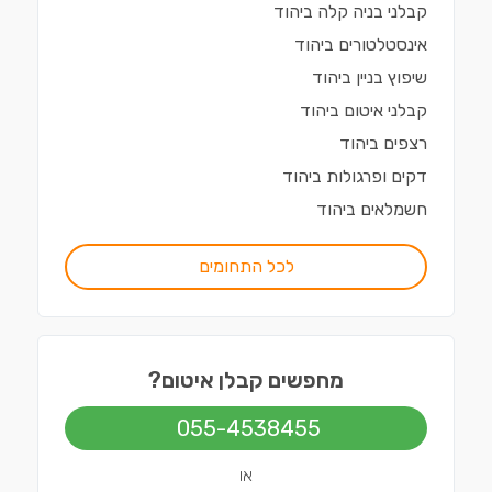
קבלני בניה קלה
ב
יהוד
אינסטלטורים
ב
יהוד
שיפוץ בניין
ב
יהוד
קבלני איטום
ב
יהוד
רצפים
ב
יהוד
דקים ופרגולות
ב
יהוד
חשמלאים
ב
יהוד
לכל התחומים
מחפשים קבלן איטום?
055-4538455
או