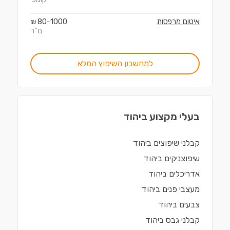
איטום מרפסות
1000
80
₪
-
מ"ר
למחשבון השיפוץ המלא
בעלי מקצוע ב
יהוד
קבלני שיפוצים
ב
יהוד
שיפוצניקים
ב
יהוד
אדריכלים
ב
יהוד
מעצבי פנים
ב
יהוד
צבעים
ב
יהוד
קבלני גבס
ב
יהוד