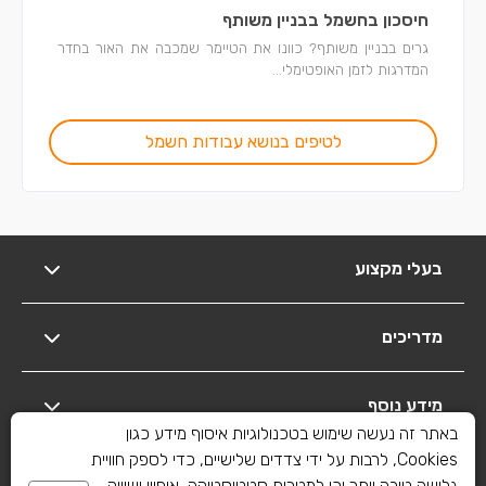
חיסכון בחשמל בבניין משותף
גרים בבניין משותף? כוונו את הטיימר שמכבה את האור בחדר
המדרגות לזמן האופטימלי...
לטיפים בנושא עבודות חשמל
בעלי מקצוע
מדריכים
מידע נוסף
באתר זה נעשה שימוש בטכנולוגיות איסוף מידע כגון
Cookies, לרבות על ידי צדדים שלישיים, כדי לספק חוויית
יצירת קשר
גלישה טובה יותר וכן למטרות סטטיסטיקה, איפיון ושיווק.