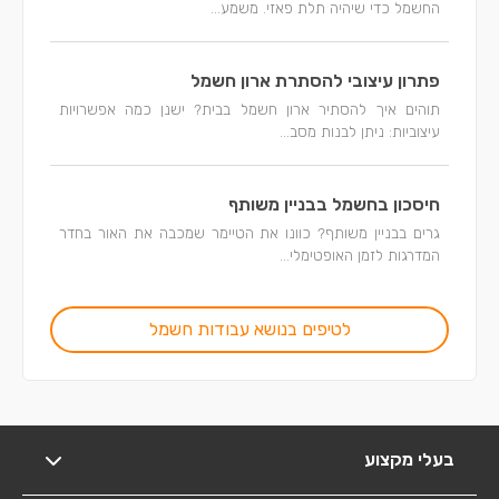
החשמל כדי שיהיה תלת פאזי. משמע...
פתרון עיצובי להסתרת ארון חשמל
תוהים איך להסתיר ארון חשמל בבית? ישנן כמה אפשרויות
עיצוביות: ניתן לבנות מסב...
חיסכון בחשמל בבניין משותף
גרים בבניין משותף? כוונו את הטיימר שמכבה את האור בחדר
המדרגות לזמן האופטימלי...
לטיפים בנושא עבודות חשמל
בעלי מקצוע