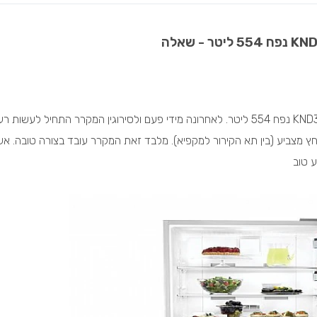
שלום ברשותי מקרר בלומברג פ.תחתון דגם KND3950IN נפח 554 ליטר. לאחרונה מידי פעם ולסירוגין המקרר התחיל לעשו
ץ מצביע (בין תא הקירור למקפיא). מלבד זאת המקרר עובד בצורה טובה. א
ע טוב