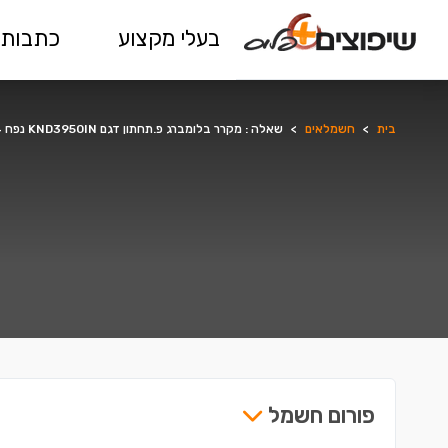
בעלי מקצוע
כתבות 
בית
>
חשמלאים
>
שאלה : מקרר בלומברג פ.תחתון דגם KND3950IN נפח 554 ליטר - שאלה
פורום חשמל