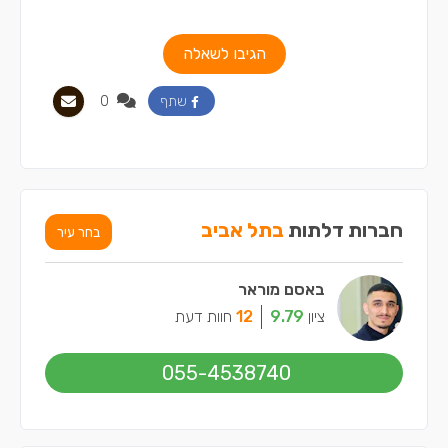
הגיבו לשאלה
0
שתף
חברות דלתות
בתל אביב
בחר עיר
באסם מוראר
ציון
9.79
12
חוות דעת
055-4538740