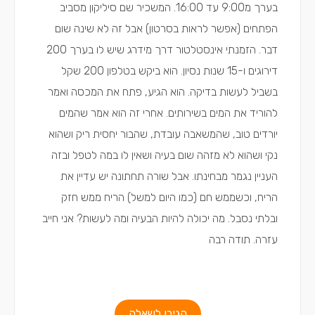
בערך מ9:00 עד 16:00. המשכיר שם סיליקון מסביב
הפתחים (אפשר לראות בסרטון) אבל זה לא שינה שום
דבר. הזמנתי אינסטלטור דרך מידרג שיש לו בערך 200
דירוגים ו-15 שנות נסיון. הוא ביקש בטלפון 200 שקל
בשביל לעשות בדיקה. הוא הגיע, פתח את המכסה ואמר
להוריד את המים בשירותים. אחרי זה הוא אמר שהמים
יורדים טוב, שהמשאבה עובדת, שהבור יחסית ריק ושהוא
נקי ושהוא לא מזהה שום בעיה ושאין לו במה לטפל ובזה
העניין נגמר מבחינתו. אבל שורה תחתונה יש עדיין את
הריח, וכשממש חם (כמו היום למשל) הריח ממש חזק
ובלתי נסבל. מה יכולה להיות הבעיה ומה לעשות? אני חייב
עזרה. תודה רבה
הגיבו לשאלה