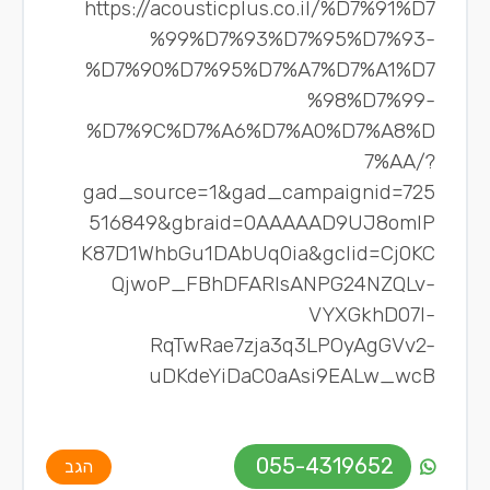
https://acousticplus.co.il/%D7%91%D7
%99%D7%93%D7%95%D7%93-
%D7%90%D7%95%D7%A7%D7%A1%D7
%98%D7%99-
%D7%9C%D7%A6%D7%A0%D7%A8%D
7%AA/?
gad_source=1&gad_campaignid=725
516849&gbraid=0AAAAAD9UJ8omIP
K87D1WhbGu1DAbUq0ia&gclid=Cj0KC
QjwoP_FBhDFARIsANPG24NZQLv-
VYXGkhD07l-
RqTwRae7zja3q3LPOyAgGVv2-
uDKdeYiDaC0aAsi9EALw_wcB
055-4319652
הגב