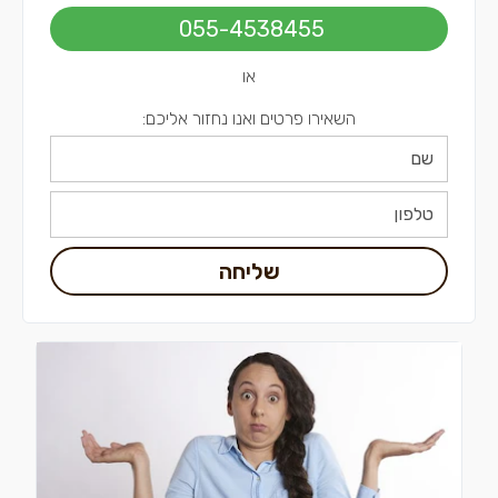
אינסטלטורים בתל אביב
055-4538455
או
השאירו פרטים ואנו נחזור אליכם:
שליחה