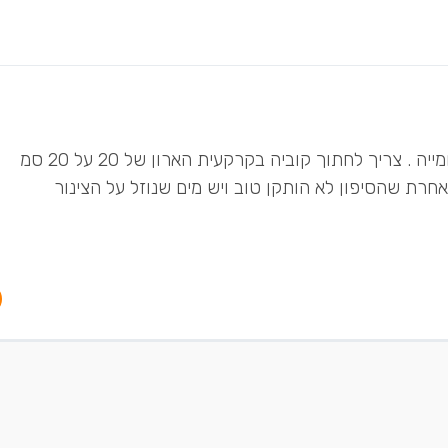
מהסיפון יורד צינור לכיוון הרצפה ושם כניראה אין גומייה . צריך לחתוך קוביה בקרקעית הארון של 20 על 20 סמ
אחרת שהסיפון לא הותקן טוב ויש מים שנוזל על הצינור