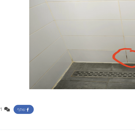
1
שתף