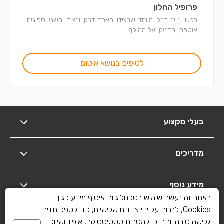
פרופיל החלון
רכשו נייר דבק מיוחד שבצידו האחד דבק ובצידו השני ספוגית
אוטמת, הדביקו על ההיקף...
לטיפים בנושא איטום
בעלי מקצוע
מדריכים
מידע נוסף
באתר זה נעשה שימוש בטכנולוגיות איסוף מידע כגון
Cookies, לרבות על ידי צדדים שלישיים, כדי לספק חוויית
יצירת קשר
גלישה טובה יותר וכן למטרות סטטיסטיקה, איפיון ושיווק.