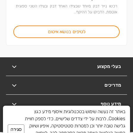
רכשו נייר דבק מיוחד שבצידו האחד דבק ובצידו השני ספוגית
אוטמת, הדביקו על ההיקף...
לטיפים בנושא איטום
בעלי מקצוע
מדריכים
מידע נוסף
באתר זה נעשה שימוש בטכנולוגיות איסוף מידע כגון
Cookies, לרבות על ידי צדדים שלישיים, כדי לספק חוויית
יצירת קשר
גלישה טובה יותר וכן למטרות סטטיסטיקה, איפיון ושיווק.
סגירה
המשך הגלישה באתר מהווה הסכמתך לכך. לצפייה