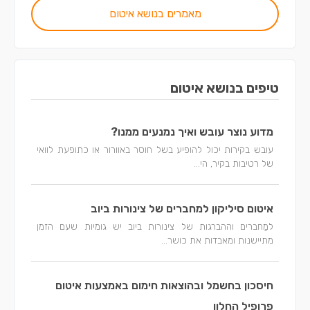
מאמרים בנושא איטום
טיפים בנושא איטום
מדוע נוצר עובש ואיך נמנעים ממנו?
עובש בקירות יכול להופיע בשל חוסר באוורור או כתופעת לוואי
של רטיבות בקיר, הי...
איטום סיליקון למחברים של צינורות ביוב
למַחברים וההברגות של צינורות ביוב יש גומיות שעם הזמן
מתיישנות ומאבדות את כושר...
חיסכון בחשמל ובהוצאות חימום באמצעות איטום
פרופיל החלון